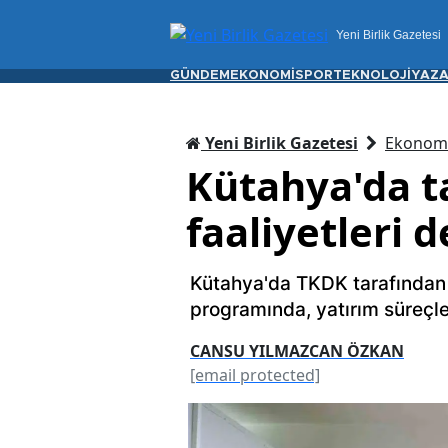
Yeni Birlik Gazetesi
GÜNDEM
EKONOMİ
SPOR
TEKNOLOJİ
YAZA
Yeni Birlik Gazetesi
Ekonom
Kütahya'da t
faaliyetleri d
Kütahya'da TKDK tarafından 
programında, yatırım süreçleri
CANSU YILMAZCAN ÖZKAN
[email protected]