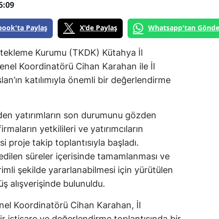
5:09
book'ta Paylaş
X'de Paylaş
Whatsapp'tan Gönde
stekleme Kurumu (TKDK) Kütahya İl
nel Koordinatörü Cihan Karahan ile İl
an’ın katılımıyla önemli bir değerlendirme
en yatırımların son durumunu gözden
maların yetkilileri ve yatırımcıların
i proje takip toplantısıyla başladı.
 edilen süreler içerisinde tamamlanması ve
imli şekilde yararlanabilmesi için yürütülen
rüş alışverişinde bulunuldu.
el Koordinatörü Cihan Karahan, İl
r istişare ve değerlendirme toplantısında bir