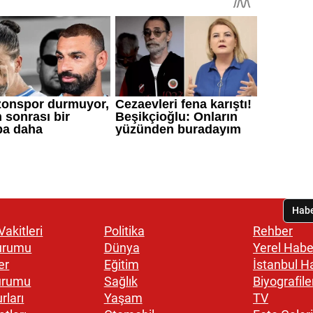
akitleri
Politika
Rehber
urumu
Dünya
Yerel Habe
er
Eğitim
İstanbul H
urumu
Sağlık
Biyografile
rları
Yaşam
TV