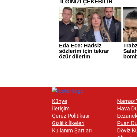
Künye
Namaz V
İletişim
Hava D
Çerez Politikası
Eczanel
Gizlilik İlkeleri
Puan D
Kullanım Şartları
Döviz Ku