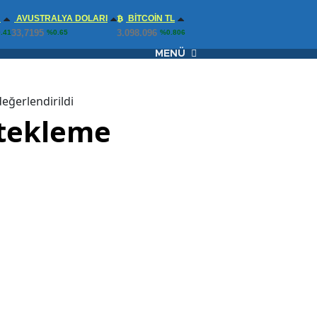
N
AVUSTRALYA DOLARI
BITCOIN TL
33,7195
3.098.096
.41
%0.65
%0.806
MENÜ
değerlendirildi
stekleme