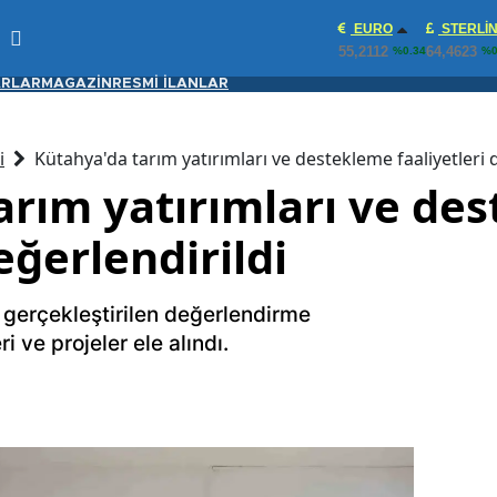
EURO
STERLI
55,2112
64,4623
%0.34
%0
RLAR
MAGAZİN
RESMİ İLANLAR
i
Kütahya'da tarım yatırımları ve destekleme faaliyetleri 
arım yatırımları ve de
eğerlendirildi
gerçekleştirilen değerlendirme
 ve projeler ele alındı.