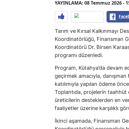
YAYINLAMA: 08 Temmuz 2026 - 1
Face
Tarım ve Kırsal Kalkınmayı De
Koordinatörlüğü, Finansman Ge
Koordinatörü Dr. Birsen Karaasl
programı düzenledi.
Program, Kütahya’da devam ed
geçirmek amacıyla, danışman fir
katılımıyla yapılan ödeme önces
Toplantıda, projelerin taahhüt
üreticilerin desteklerden en ver
faaliyetler üzerine karşılıklı gö
İkinci aşamada, Finansman Gen
Koordinatörlüğü personeliyle bi