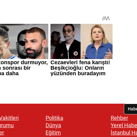
akitleri
Politika
Rehber
urumu
Dünya
Yerel Habe
er
Eğitim
İstanbul H