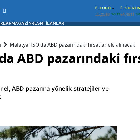
EURO
STERLI
55,2510
64,4811
%0.32
%0
RLAR
MAGAZİN
RESMİ İLANLAR
i
Malatya TSO'da ABD pazarındaki fırsatlar ele alınacak
da ABD pazarındaki fırs
l, ABD pazarına yönelik stratejiler ve
k.