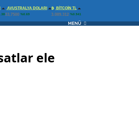
N
AVUSTRALYA DOLARI
BITCOIN TL
33,7500
3.089.312
.38
%0.69
%0.941
MENÜ
atlar ele