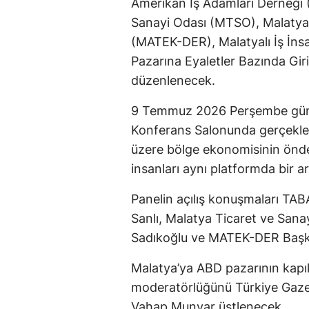
Amerikan İş Adamları Derneği
Sanayi Odası (MTSO), Malatya 
(MATEK-DER), Malatyalı İş İnsan
Pazarına Eyaletler Bazında Giriş
düzenlenecek.
9 Temmuz 2026 Perşembe günü
Konferans Salonunda gerçekleş
üzere bölge ekonomisinin önde g
insanları aynı platformda bir a
Panelin açılış konuşmaları T
Sanlı, Malatya Ticaret ve Sa
Sadıkoğlu ve MATEK-DER Başk
Malatya’ya ABD pazarının kapıl
moderatörlüğünü Türkiye Gazet
Vahap Munyar üstlenecek.