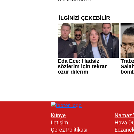
Künye
Namaz V
İletişim
Hava D
Çerez Politikası
Eczanel