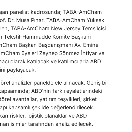
luşan panelist kadrosunda; TABA-AmCham
Prof. Dr. Musa Pınar, TABA-AmCham Yüksek
 Selen, TABA-AmCham New Jersey Temsilcisi
m Tekstil-Hammadde Komite Başkanı
Cham Başkan Başdanışmanı Av. Emine
AmCham üyeleri Zeynep Sönmez İhtiyar ve
acı olarak katılacak ve katılımcılarla ABD
erini paylaşacak.
örel analizler panelde ele alınacak. Geniş bir
apsamında; ABD'nin farklı eyaletlerindeki
törel avantajlar, yatırım teşvikleri, şirket
yapı kapsamlı şekilde değerlendirilecek.
kan riskler, lojistik olanaklar ve ABD
zman isimler tarafından analiz edilecek.