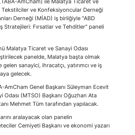
 (TABA-AmCham) ile Malatya Ticaret ve
Tekstilciler ve Konfeksiyoncular Derneği
ları Derneği (MİAD) iş birliğiyle "ABD
 Stratejileri: Fırsatlar ve Tehditler" paneli
 Malatya Ticaret ve Sanayi Odası
tirilecek panelde, Malatya başta olmak
elen sanayici, ihracatçı, yatırımcı ve iş
raya gelecek.
ABA-AmCham Genel Başkanı Süleyman Ecevit
nayi Odası (MTSO) Başkanı Oğuzhan Ata
anı Mehmet Tüm tarafından yapılacak.
arını aralayacak olan panelin
eciler Cemiyeti Başkanı ve ekonomi yazarı