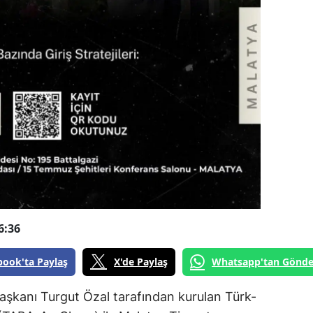
6:36
book'ta Paylaş
X'de Paylaş
Whatsapp'tan Gönde
şkanı Turgut Özal tarafından kurulan Türk-