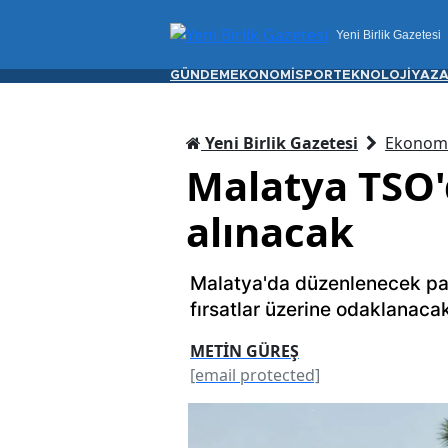
Yeni Birlik Gazetesi
GÜNDEM
EKONOMİ
SPOR
TEKNOLOJİ
YAZA
Yeni Birlik Gazetesi
Ekonom
Malatya TSO'
alınacak
Malatya'da düzenlenecek pane
fırsatlar üzerine odaklanaca
METİN GÜREŞ
[email protected]