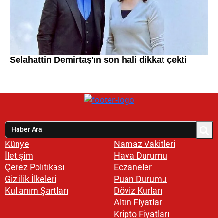
Künye
Namaz Vakitleri
İletişim
Hava Durumu
Çerez Politikası
Eczaneler
Gizlilik İlkeleri
Puan Durumu
Kullanım Şartları
Döviz Kurları
Altın Fiyatları
Kripto Fiyatları