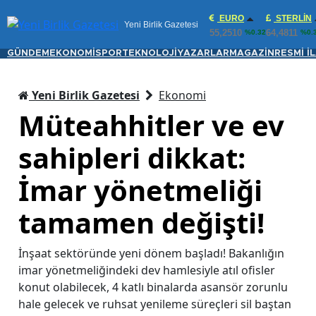
EURO
STERLIN
Yeni Birlik Gazetesi
55,2510
64,4811
%0.32
%0.
GÜNDEM
EKONOMİ
SPOR
TEKNOLOJİ
YAZARLAR
MAGAZİN
RESMİ İ
Yeni Birlik Gazetesi
Ekonomi
Müteahhitler ve ev
sahipleri dikkat:
İmar yönetmeliği
tamamen değişti!
İnşaat sektöründe yeni dönem başladı! Bakanlığın
imar yönetmeliğindeki dev hamlesiyle atıl ofisler
konut olabilecek, 4 katlı binalarda asansör zorunlu
hale gelecek ve ruhsat yenileme süreçleri sil baştan