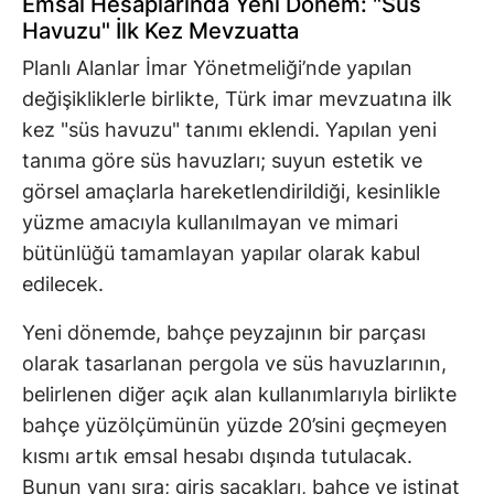
Emsal Hesaplarında Yeni Dönem: "Süs
Havuzu" İlk Kez Mevzuatta
Planlı Alanlar İmar Yönetmeliği’nde yapılan
değişikliklerle birlikte, Türk imar mevzuatına ilk
kez "süs havuzu" tanımı eklendi. Yapılan yeni
tanıma göre süs havuzları; suyun estetik ve
görsel amaçlarla hareketlendirildiği, kesinlikle
yüzme amacıyla kullanılmayan ve mimari
bütünlüğü tamamlayan yapılar olarak kabul
edilecek.
Yeni dönemde, bahçe peyzajının bir parçası
olarak tasarlanan pergola ve süs havuzlarının,
belirlenen diğer açık alan kullanımlarıyla birlikte
bahçe yüzölçümünün yüzde 20’sini geçmeyen
kısmı artık emsal hesabı dışında tutulacak.
Bunun yanı sıra; giriş saçakları, bahçe ve istinat