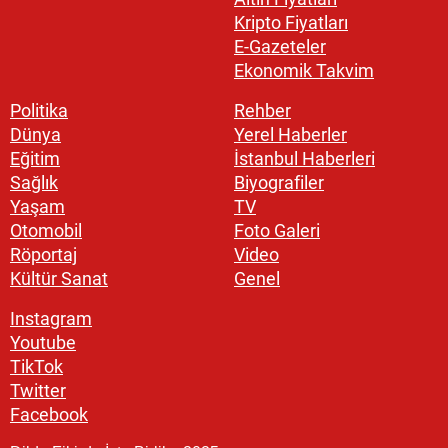
Kripto Fiyatları
E-Gazeteler
Ekonomik Takvim
Politika
Rehber
Dünya
Yerel Haberler
Eğitim
İstanbul Haberleri
Sağlık
Biyografiler
Yaşam
TV
Otomobil
Foto Galeri
Röportaj
Video
Kültür Sanat
Genel
Instagram
Youtube
TikTok
Twitter
Facebook