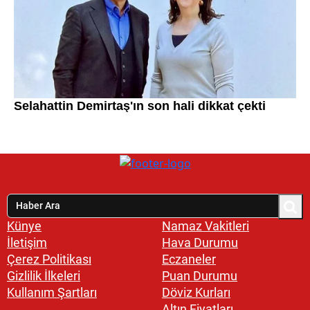
Künye
Namaz Vakitleri
İletişim
Hava Durumu
Çerez Politikası
Eczaneler
Gizlilik İlkeleri
Puan Durumu
Kullanım Şartları
Döviz Kurları
Altın Fiyatları