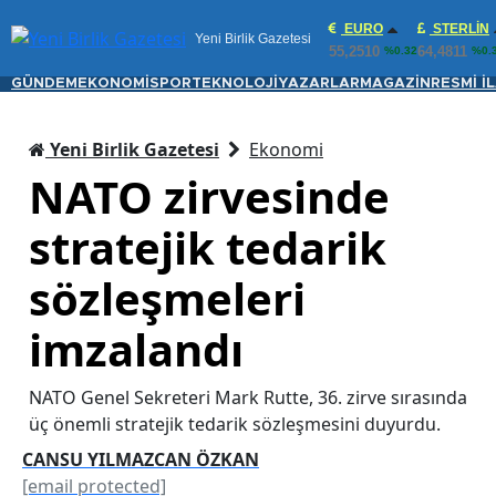
EURO
STERLIN
Yeni Birlik Gazetesi
55,2510
64,4811
%0.32
%0.
GÜNDEM
EKONOMİ
SPOR
TEKNOLOJİ
YAZARLAR
MAGAZİN
RESMİ İ
Yeni Birlik Gazetesi
Ekonomi
NATO zirvesinde
stratejik tedarik
sözleşmeleri
imzalandı
NATO Genel Sekreteri Mark Rutte, 36. zirve sırasında
üç önemli stratejik tedarik sözleşmesini duyurdu.
CANSU YILMAZCAN ÖZKAN
[email protected]