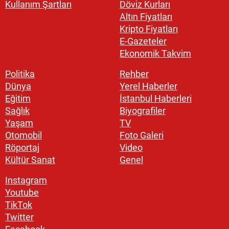
Kullanım Şartları
Döviz Kurları
Altın Fiyatları
Kripto Fiyatları
E-Gazeteler
Ekonomik Takvim
Politika
Rehber
Dünya
Yerel Haberler
Eğitim
İstanbul Haberleri
Sağlık
Biyografiler
Yaşam
TV
Otomobil
Foto Galeri
Röportaj
Video
Kültür Sanat
Genel
Instagram
Youtube
TikTok
Twitter