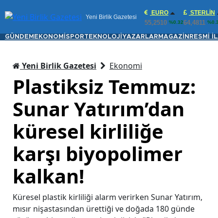
EURO
STERLIN
Yeni Birlik Gazetesi
55,2510
64,4811
%0.32
%0.
GÜNDEM
EKONOMİ
SPOR
TEKNOLOJİ
YAZARLAR
MAGAZİN
RESMİ İ
Yeni Birlik Gazetesi
Ekonomi
Plastiksiz Temmuz:
Sunar Yatırım’dan
küresel kirliliğe
karşı biyopolimer
kalkan!
Küresel plastik kirliliği alarm verirken Sunar Yatırım,
mısır nişastasından ürettiği ve doğada 180 günde