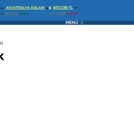
AVUSTRALYA DOLARI
BITCOIN TL
33,5770
3.073.863
.05
%0.24
%-0.296
MENÜ
si
k