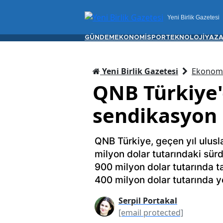
Yeni Birlik Gazetesi
GÜNDEM
EKONOMİ
SPOR
TEKNOLOJİ
YAZA
Yeni Birlik Gazetesi
Ekonom
QNB Türkiye'
sendikasyon 
QNB Türkiye, geçen yıl ulusl
milyon dolar tutarındaki sürd
900 milyon dolar tutarında ta
400 milyon dolar tutarında ye
Serpil Portakal
[email protected]