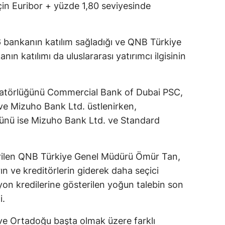
 için Euribor + yüzde 1,80 seviyesinde
 bankanın katılım sağladığı ve QNB Türkiye
n katılımı da uluslararası yatırımcı ilgisinin
natörlüğünü Commercial Bank of Dubai PSC,
ve Mizuho Bank Ltd. üstlenirken,
üğünü ise Mizuho Bank Ltd. ve Standard
erilen QNB Türkiye Genel Müdürü Ömür Tan,
rın ve kreditörlerin giderek daha seçici
n kredilerine gösterilen yoğun talebin son
i.
ve Ortadoğu başta olmak üzere farklı