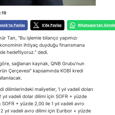
:10
book'ta Paylaş
X'de Paylaş
Whatsapp'tan Gönde
 Tan, "Bu işlemle bilanço yapımızı
 ekonominin ihtiyaç duyduğu finansmana
 de hedefliyoruz." dedi.
göre, sağlanan kaynak, QNB Grubu'nun
Ürün Çerçevesi" kapsamında KOBİ kredi
lanılacak.
dilimlerindeki maliyetler, 1 yıl vadeli doları
 yıl vadeli dolar dilimi için SOFR + yüzde
çin SOFR + yüzde 2,00 ile 1 yıl vadeli avro
 2 yıl vadeli avro dilimi için Euribor + yüzde