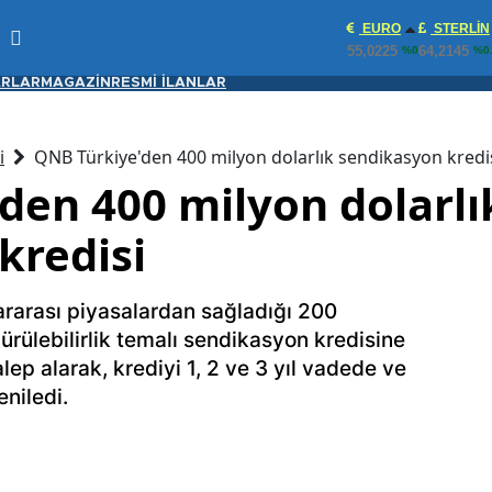
EURO
STERLIN
55,0225
64,2145
%0
%0
RLAR
MAGAZİN
RESMİ İLANLAR
i
QNB Türkiye'den 400 milyon dolarlık sendikasyon kredi
den 400 milyon dolarlı
kredisi
ararası piyasalardan sağladığı 200
ürülebilirlik temalı sendikasyon kredisine
lep alarak, krediyi 1, 2 ve 3 yıl vadede ve
niledi.