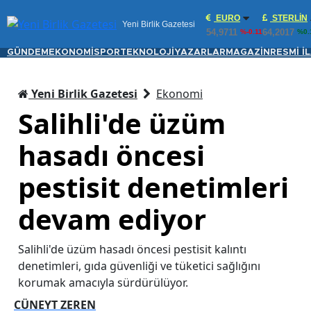
EURO
STERLIN
Yeni Birlik Gazetesi
54,9711
64,2017
%-0.11
%0.
GÜNDEM
EKONOMİ
SPOR
TEKNOLOJİ
YAZARLAR
MAGAZİN
RESMİ İ
Yeni Birlik Gazetesi
Ekonomi
Salihli'de üzüm
hasadı öncesi
pestisit denetimleri
devam ediyor
Salihli'de üzüm hasadı öncesi pestisit kalıntı
denetimleri, gıda güvenliği ve tüketici sağlığını
korumak amacıyla sürdürülüyor.
CÜNEYT ZEREN