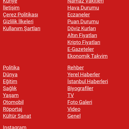
Künye
Namaz Vakitleri
İletişim
Hava Durumu
Çerez Politikası
Eczaneler
Gizlilik İlkeleri
Puan Durumu
Kullanım Şartları
Döviz Kurları
Altın Fiyatları
Kripto Fiyatları
E-Gazeteler
Ekonomik Takvim
Politika
Rehber
Dünya
Yerel Haberler
Eğitim
İstanbul Haberleri
Sağlık
Biyografiler
Yaşam
TV
Otomobil
Foto Galeri
Röportaj
Video
Kültür Sanat
Genel
Instagram