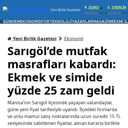
EURO
STERLIN
Yeni Birlik Gazetesi
55,2510
64,4811
%0.32
%0.
GÜNDEM
EKONOMİ
SPOR
TEKNOLOJİ
YAZARLAR
MAGAZİN
RESMİ İ
Yeni Birlik Gazetesi
Ekonomi
Sarıgöl’de mutfak
masrafları kabardı:
Ekmek ve simide
yüzde 25 zam geldi
Manisa’nın Sarıgöl ilçesinde yaşayan vatandaşlar,
güne yeni fiyat tarifesiyle uyandı. İlçedeki fırınlarda
ve unlu mamul satış noktalarında uzun süredir 15 TL
seviyesinde sabitlenen fiyatlar, alınan kararla birlikte