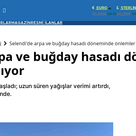
EURO
STERLI
55,0598
64,2500
%0.08
%0
RLAR
MAGAZİN
RESMİ İLANLAR
i
Selendi'de arpa ve buğday hasadı döneminde önlemler 
rpa ve buğday hasadı 
ıyor
ladı; uzun süren yağışlar verimi artırdı,
inde.