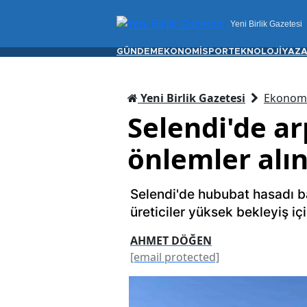
Yeni Birlik Gazetesi
GÜNDEM
EKONOMİ
SPOR
TEKNOLOJİ
YAZA
Yeni Birlik Gazetesi
Ekonom
Selendi'de a
önlemler alın
Selendi'de hububat hasadı baş
üreticiler yüksek bekleyiş iç
AHMET DÖĞEN
[email protected]