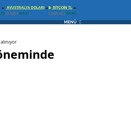
N
AVUSTRALYA DOLARI
BITCOIN TL
33,5253
3.065.423
.22
%-0.17
%0.591
MENÜ
alınıyor
döneminde