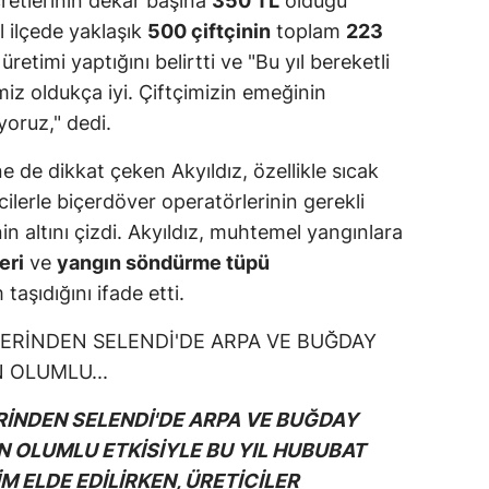
etlerinin dekar başına
350 TL
olduğu
ıl ilçede yaklaşık
500 çiftçinin
toplam
223
etimi yaptığını belirtti ve "Bu yıl bereketli
iz oldukça iyi. Çiftçimizin emeğinin
yoruz," dedi.
 de dikkat çeken Akyıldız, özellikle sıcak
cilerle biçerdöver operatörlerinin gerekli
in altını çizdi. Akyıldız, muhtemel yangınlara
eri
ve
yangın söndürme tüpü
aşıdığını ifade etti.
RİNDEN SELENDİ'DE ARPA VE BUĞDAY
N OLUMLU ETKİSİYLE BU YIL HUBUBAT
 ELDE EDİLİRKEN, ÜRETİCİLER