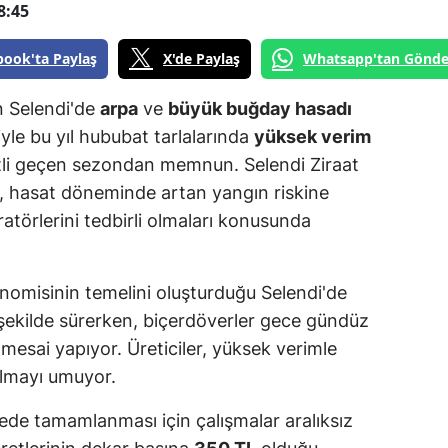
8:45
book'ta Paylaş
X'de Paylaş
Whatsapp'tan Gönde
n Selendi'de
arpa
ve
büyük buğday hasadı
iyle bu yıl hububat tarlalarında
yüksek verim
eketli geçen sezondan memnun. Selendi Ziraat
, hasat döneminde artan yangın riskine
ratörlerini tedbirli olmaları konusunda
onomisinin temelini oluşturduğu Selendi'de
ekilde sürerken, biçerdöverler gece gündüz
esai yapıyor. Üreticiler, yüksek verimle
 almayı umuyor.
rede tamamlanması için çalışmalar aralıksız