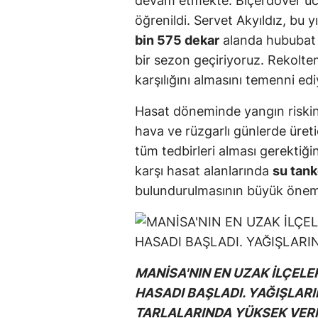
devam etmekte. Biçerdöver ücr
öğrenildi. Servet Akyıldız, bu y
bin 575 dekar
alanda hububat ür
bir sezon geçiriyoruz. Rekoltem
karşılığını almasını temenni edi
Hasat döneminde yangın riskine
hava ve rüzgarlı günlerde üreti
tüm tedbirleri alması gerektiğin
karşı hasat alanlarında
su tank
bulundurulmasının büyük önem t
MANİSA'NIN EN UZAK İLÇELE
HASADI BAŞLADI. YAĞIŞLARI
TARLALARINDA YÜKSEK VERİM