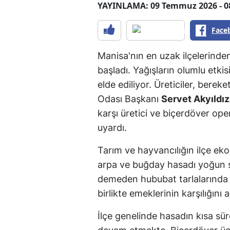
YAYINLAMA: 09 Temmuz 2026 - 0
Face
Manisa'nın en uzak ilçelerinde
başladı. Yağışların olumlu etkis
elde ediliyor. Üreticiler, ber
Odası Başkanı
Servet Akyıldız
karşı üretici ve biçerdöver ope
uyardı.
Tarım ve hayvancılığın ilçe ek
arpa ve buğday hasadı yoğun ş
demeden hububat tarlalarında m
birlikte emeklerinin karşılığını
İlçe genelinde hasadın kısa sü