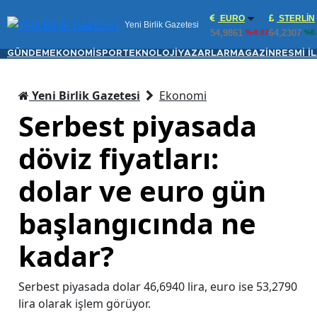
EURO
STERLIN
Yeni Birlik Gazetesi
54,9861
64,2307
%-0.07
%0.
GÜNDEM
EKONOMİ
SPOR
TEKNOLOJİ
YAZARLAR
MAGAZİN
RESMİ İ
Yeni Birlik Gazetesi
Ekonomi
Serbest piyasada
döviz fiyatları:
dolar ve euro gün
başlangıcında ne
kadar?
Serbest piyasada dolar 46,6940 lira, euro ise 53,2790
lira olarak işlem görüyor.