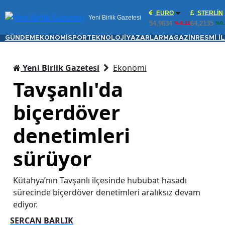
EURO
STERLIN
Yeni Birlik Gazetesi
54,9634
64,2135
%-0.11
%0.
GÜNDEM
EKONOMİ
SPOR
TEKNOLOJİ
YAZARLAR
MAGAZİN
RESMİ İ
Yeni Birlik Gazetesi
Ekonomi
Tavşanlı'da
biçerdöver
denetimleri
sürüyor
Kütahya’nın Tavşanlı ilçesinde hububat hasadı
sürecinde biçerdöver denetimleri aralıksız devam
ediyor.
SERCAN BARLIK