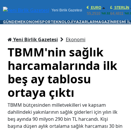
EURO
STERLIN
Yeni Birlik Gazetesi
55,2510
64,4811
%0.32
%0.
GÜNDEM
EKONOMİ
SPOR
TEKNOLOJİ
YAZARLAR
MAGAZİN
RESMİ İ
Yeni Birlik Gazetesi
Ekonomi
TBMM'nin sağlık
harcamalarında ilk
beş ay tablosu
ortaya çıktı
TBMM bütçesinden milletvekilleri ve kapsam
dahilindeki yakınlarının sağlık giderleri için yılın ilk
beş ayında 90 milyon 290 bin TL harcandı. Kişi
başına düşen aylık ortalama sağlık harcaması 30 bin