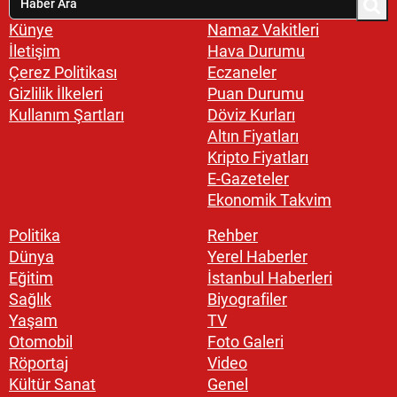
Künye
Namaz Vakitleri
İletişim
Hava Durumu
Çerez Politikası
Eczaneler
Gizlilik İlkeleri
Puan Durumu
Kullanım Şartları
Döviz Kurları
Altın Fiyatları
Kripto Fiyatları
E-Gazeteler
Ekonomik Takvim
Politika
Rehber
Dünya
Yerel Haberler
Eğitim
İstanbul Haberleri
Sağlık
Biyografiler
Yaşam
TV
Otomobil
Foto Galeri
Röportaj
Video
Kültür Sanat
Genel