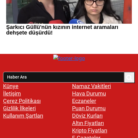
Künye
Namaz Vakitleri
İletişim
Hava Durumu
Çerez Politikası
Eczaneler
Gizlilik İlkeleri
Puan Durumu
Kullanım Şartları
Döviz Kurları
Altın Fiyatları
Kripto Fiyatları
E-Gazeteler