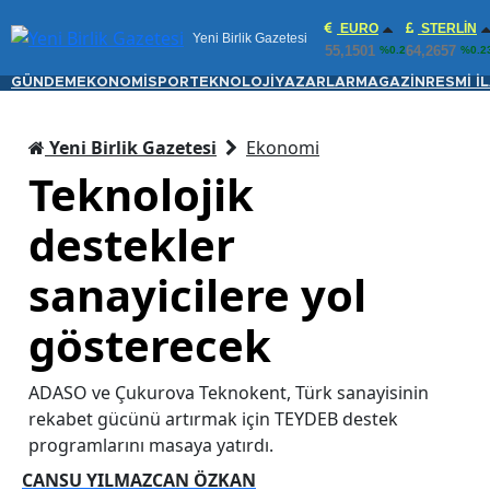
EURO
STERLIN
Yeni Birlik Gazetesi
55,1501
64,2657
%0.2
%0.2
GÜNDEM
EKONOMİ
SPOR
TEKNOLOJİ
YAZARLAR
MAGAZİN
RESMİ İ
Yeni Birlik Gazetesi
Ekonomi
Teknolojik
destekler
sanayicilere yol
gösterecek
ADASO ve Çukurova Teknokent, Türk sanayisinin
rekabet gücünü artırmak için TEYDEB destek
programlarını masaya yatırdı.
CANSU YILMAZCAN ÖZKAN