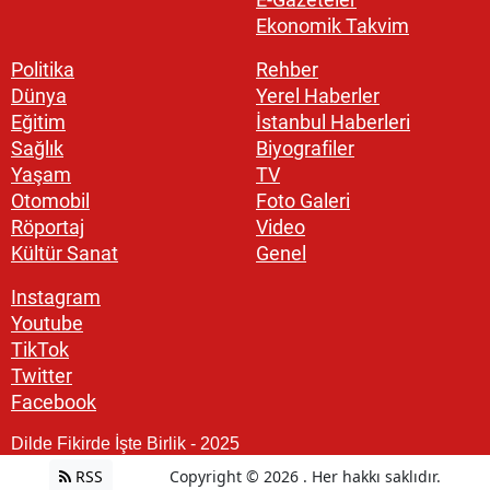
Ekonomik Takvim
Politika
Rehber
Dünya
Yerel Haberler
Eğitim
İstanbul Haberleri
Sağlık
Biyografiler
Yaşam
TV
Otomobil
Foto Galeri
Röportaj
Video
Kültür Sanat
Genel
Instagram
Youtube
TikTok
Twitter
Facebook
Dilde Fikirde İşte Birlik - 2025
RSS
Copyright © 2026 . Her hakkı saklıdır.