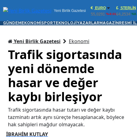
EURO
STERLIN
Yeni Birlik Gazetesi
55,0291
64,2534
%-0.01
%0.
GÜNDEM
EKONOMİ
SPOR
TEKNOLOJİ
YAZARLAR
MAGAZİN
RESMİ İ
Yeni Birlik Gazetesi
Ekonomi
Trafik sigortasında
yeni dönemde
hasar ve değer
kaybı birleşiyor
Trafik sigortasında hasar tutarı ve değer kaybı
tazminatı artık aynı süreçte hesaplanacak, böylece
hak sahipleri mağdur olmayacak.
İBRAHİM KUTLAY