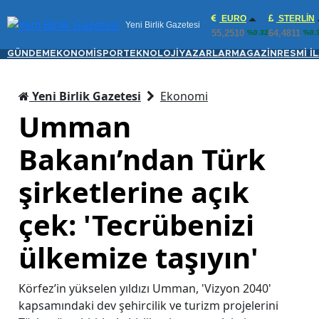
EURO
STERLIN
Yeni Birlik Gazetesi
55,2510
64,4811
%0.32
%0.
GÜNDEM
EKONOMİ
SPOR
TEKNOLOJİ
YAZARLAR
MAGAZİN
RESMİ İ
Yeni Birlik Gazetesi
Ekonomi
Umman
Bakanı’ndan Türk
şirketlerine açık
çek: 'Tecrübenizi
ülkemize taşıyın'
Körfez’in yükselen yıldızı Umman, 'Vizyon 2040'
kapsamındaki dev şehircilik ve turizm projelerini