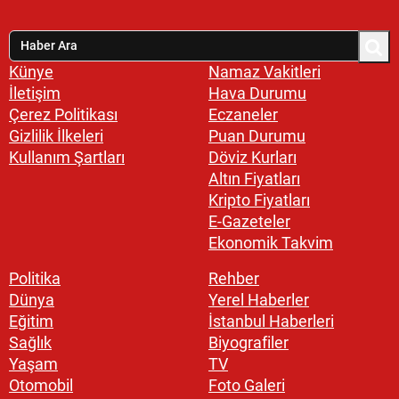
Künye
Namaz Vakitleri
İletişim
Hava Durumu
Çerez Politikası
Eczaneler
Gizlilik İlkeleri
Puan Durumu
Kullanım Şartları
Döviz Kurları
Altın Fiyatları
Kripto Fiyatları
E-Gazeteler
Ekonomik Takvim
Politika
Rehber
Dünya
Yerel Haberler
Eğitim
İstanbul Haberleri
Sağlık
Biyografiler
Yaşam
TV
Otomobil
Foto Galeri