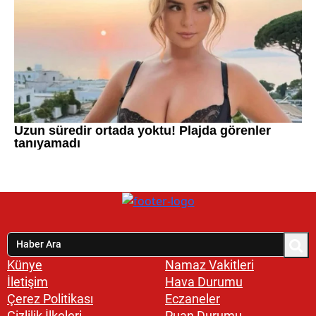
Künye
Namaz Vakitleri
İletişim
Hava Durumu
Çerez Politikası
Eczaneler
Gizlilik İlkeleri
Puan Durumu