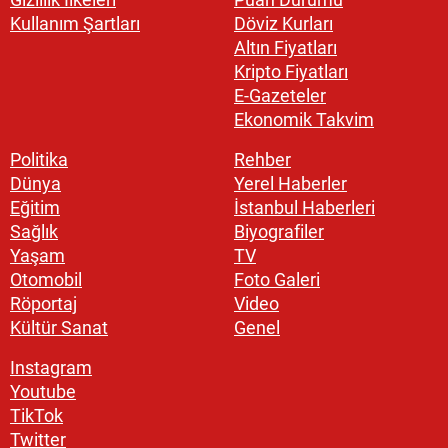
Kullanım Şartları
Döviz Kurları
Altın Fiyatları
Kripto Fiyatları
E-Gazeteler
Ekonomik Takvim
Politika
Rehber
Dünya
Yerel Haberler
Eğitim
İstanbul Haberleri
Sağlık
Biyografiler
Yaşam
TV
Otomobil
Foto Galeri
Röportaj
Video
Kültür Sanat
Genel
Instagram
Youtube
TikTok
Twitter