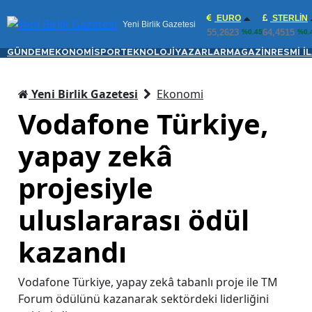
EURO
STERLIN
Yeni Birlik Gazetesi
55,2623
64,4515
%0.45
%0.
GÜNDEM
EKONOMİ
SPOR
TEKNOLOJİ
YAZARLAR
MAGAZİN
RESMİ İ
Yeni Birlik Gazetesi
Ekonomi
Vodafone Türkiye,
yapay zekâ
projesiyle
uluslararası ödül
kazandı
Vodafone Türkiye, yapay zekâ tabanlı proje ile TM
Forum ödülünü kazanarak sektördeki liderliğini