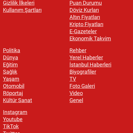
Gizlilik İlkeleri
Puan Durumu
Kullanım Şartları
Döviz Kurları
Altın Fiyatları
Kripto Fiyatları
E-Gazeteler
Ekonomik Takvim
Politika
Rehber
Dünya
Yerel Haberler
Eğitim
İstanbul Haberleri
Sağlık
Biyografiler
Yaşam
TV
Otomobil
Foto Galeri
Röportaj
Video
Kültür Sanat
Genel
Instagram
Youtube
TikTok