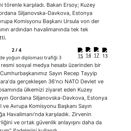
 törenle karşıladı
. Bakan Ersoy;
Kuzey
rdana Siljanovska-Davkova, Estonya
Avrupa Komisyonu Başkanı Ursula von der
sının ardından havalimanında tek tek
tti
.
2 /
4
n resmi sosyal medya hesabı üzerinden bir
 "Cumhurbaşkanımız Sayın Recep Tayyip
kara'da gerçekleşen 36'ncı NATO Devlet ve
psamında ülkemizi ziyaret eden Kuzey
ın Gordana Siljanovska-Davkova, Estonya
al ve Avrupa Komisyonu Başkanı Sayın
ğa Havalimanı'nda karşıladık
.
Zirvenin
rliğini ve ortak güvenlik anlayışını daha da
um" ifadelerini kullandı
.