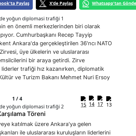
book'ta Paylaş
X'de Paylaş
Whatsapp'tan Gönde
nin en önemli merkezlerinden biri olarak
apıyor
.
Cumhurbaşkanı Recep Tayyip
kent Ankara'da gerçekleştirilen 36'ncı NATO
rvesi, üye ülkelerin ve uluslararası
silcilerini bir araya getirdi
.
Zirve
iderler trafiği hız kazanırken, diplomatik
 Kültür ve Turizm Bakanı Mehmet Nuri Ersoy
1 /
4
arşılama Töreni
eye katılmak üzere Ankara'ya gelen
ları ile uluslararası kuruluşların liderlerini