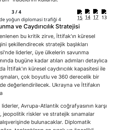
3 /
4
ma ve Caydırıcılık Stratejisi
lenen bu kritik zirve, İttifak'ın küresel
i şekillendirecek stratejik başlıkları
i'nde liderler, üye ülkelerin savunma
amında bugüne kadar atılan adımları detaylıca
 İttifak'ın küresel caydırıcılık kapasitesi ile
şmaları, çok boyutlu ve 360 derecelik bir
ede değerlendirilecek
.
Ukrayna ve İttifakın
a
liderler, Avrupa-Atlantik coğrafyasının karşı
 jeopolitik riskler ve stratejik sınamalar
lışverişinde bulunacaklar
.
Diplomatik