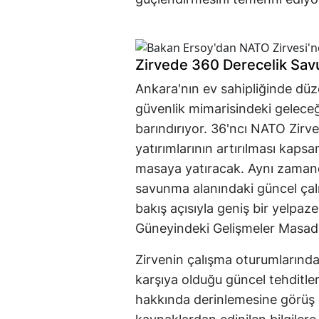
Zirvede 360 Derecelik Savun
Ankara'nın ev sahipliğinde düzen
güvenlik mimarisindeki geleceğin
barındırıyor
.
36'ncı NATO Zirves
yatırımlarının artırılması kaps
masaya yatıracak
.
Aynı zamanda
savunma alanındaki güncel çalı
bakış açısıyla geniş bir yelpaz
Güneyindeki Gelişmeler Masad
Zirvenin çalışma oturumlarında 
karşıya olduğu güncel tehditler,
hakkında derinlemesine görüş a