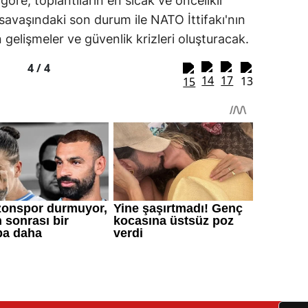
göre, toplantıların en sıcak ve öncelikli
savaşındaki son durum ile NATO İttifakı'nın
gelişmeler ve güvenlik krizleri oluşturacak
.
4 /
4