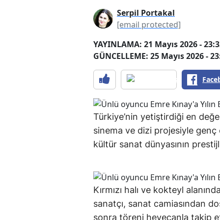
Serpil Portakal
[email protected]
YAYINLAMA: 21 Mayıs 2026 - 23:3
GÜNCELLEME: 25 Mayıs 2026 - 23
Face
Türkiye’nin yetiştirdiği en değer
sinema ve dizi projesiyle genç
kültür sanat dünyasının prestij
Kırmızı halı ve kokteyl alanında
sanatçı, sanat camiasından dos
sonra töreni heyecanla takip et