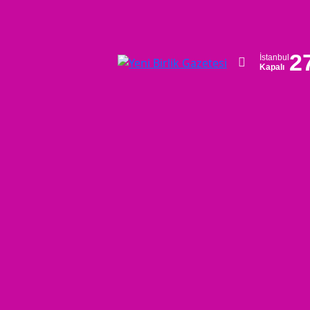
2
İstanbul
Kapalı