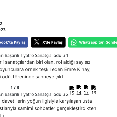
2
:23
book'ta Paylaş
X'de Paylaş
Whatsapp'tan Gönde
li sanatçılardan biri olan, rol aldığı sayısız
 oyunculara örnek teşkil eden Emre Kınay,
li ödül töreninde sahneye çıktı.
1 /
6
 davetlilerin yoğun ilgisiyle karşılaşan usta
tlarıyla samimi sohbetler gerçekleştirdikten
ti.