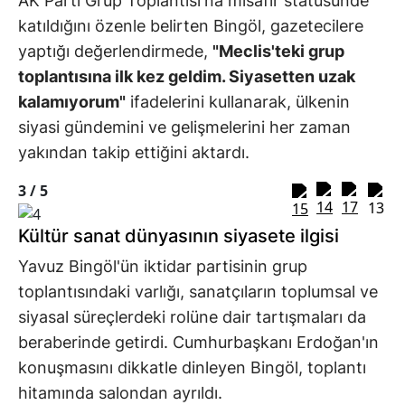
AK Parti Grup Toplantısı'na misafir statüsünde
katıldığını özenle belirten Bingöl, gazetecilere
yaptığı değerlendirmede,
"Meclis'teki grup
toplantısına ilk kez geldim. Siyasetten uzak
kalamıyorum"
ifadelerini kullanarak, ülkenin
siyasi gündemini ve gelişmelerini her zaman
yakından takip ettiğini aktardı.
3 /
5
Kültür sanat dünyasının siyasete ilgisi
Yavuz Bingöl'ün iktidar partisinin grup
toplantısındaki varlığı, sanatçıların toplumsal ve
siyasal süreçlerdeki rolüne dair tartışmaları da
beraberinde getirdi. Cumhurbaşkanı Erdoğan'ın
konuşmasını dikkatle dinleyen Bingöl, toplantı
hitamında salondan ayrıldı.