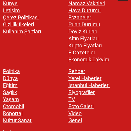
Künye
Namaz Vakitleri
İletişim
Hava Durumu
Çerez Politikası
Eczaneler
Gizlilik İlkeleri
Puan Durumu
Kullanım Şartları
Döviz Kurları
Altın Fiyatları
Kripto Fiyatları
E-Gazeteler
Ekonomik Takvim
Politika
Rehber
Dünya
Yerel Haberler
Eğitim
İstanbul Haberleri
Sağlık
Biyografiler
Yaşam
TV
Otomobil
Foto Galeri
Röportaj
Video
Kültür Sanat
Genel