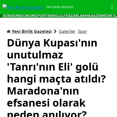
Yeni Birlik Gazetesi
GÜNDEM
EKONOMİ
SPOR
TEKNOLOJİ
YAZARLAR
MAGAZİN
RESMİ İ
Yeni Birlik Gazetesi
Galeriler
Spor
Dünya Kupası'nın
unutulmaz
'Tanrı'nın Eli' golü
hangi maçta atıldı?
Maradona'nın
efsanesi olarak
neden anılıyor?