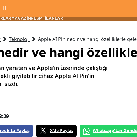
RLAR
MAGAZİN
RESMİ İLANLAR
r
Teknoloji
Apple AI Pin nedir ve hangi özelliklerle gel
nedir ve hangi özellikl
 yaratan ve Apple'ın üzerinde çalıştığı
li giyilebilir cihaz Apple AI Pin'in
hi sızdı.
3:29
book'ta Paylaş
X'de Paylaş
Whatsapp'tan Gönde