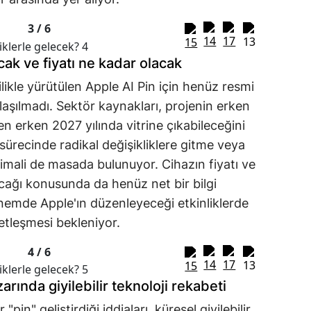
3 /
6
ak ve fiyatı ne kadar olacak
ilikle yürütülen Apple AI Pin için henüz resmi
ylaşılmadı. Sektör kaynakları, projenin erken
 erken 2027 yılında vitrine çıkabileceğini
sürecinde radikal değişikliklere gitme veya
imali de masada bulunuyor. Cihazın fiyatı ve
cağı konusunda da henüz net bir bilgi
mde Apple'ın düzenleyeceği etkinliklerde
etleşmesi bekleniyor.
4 /
6
rında giyilebilir teknoloji rekabeti
pin" geliştirdiği iddiaları, küresel giyilebilir