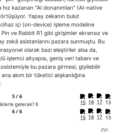
a hız kazanan "AI donanımları" (AI-native
örtüşüyor. Yapay zekanın bulut
cihaz içi (on-device) işleme modeline
Pin ve Rabbit R1 gibi girişimler ekransız ve
y zekâ asistanlarını pazara sunmuştu. Bu
asyonel olarak bazı eleştiriler alsa da,
lü işlemci altyapısı, geniş veri tabanı ve
osistemiyle bu pazara girmesi, giyilebilir
ana akım bir tüketici alışkanlığına
.
5 /
6
6 /
6