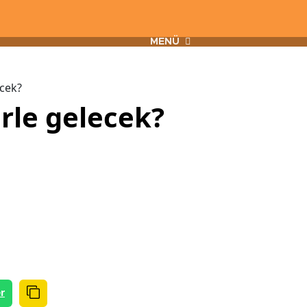
MENÜ
ecek?
erle gelecek?
r