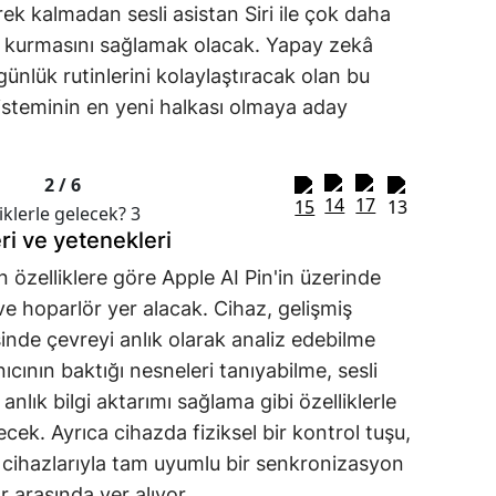
rek kalmadan sesli asistan Siri ile çok daha
şim kurmasını sağlamak olacak. Yapay zekâ
günlük rutinlerini kolaylaştıracak olan bu
sisteminin en yeni halkası olmaya aday
2 /
6
eri ve yetenekleri
n özelliklere göre Apple AI Pin'in üzerinde
e hoparlör yer alacak. Cihaz, gelişmiş
inde çevreyi anlık olarak analiz edebilme
ıcının baktığı nesneleri tanıyabilme, sesli
anlık bilgi aktarımı sağlama gibi özelliklerle
ecek. Ayrıca cihazda fiziksel bir kontrol tuşu,
 cihazlarıyla tam uyumlu bir senkronizasyon
r arasında yer alıyor.