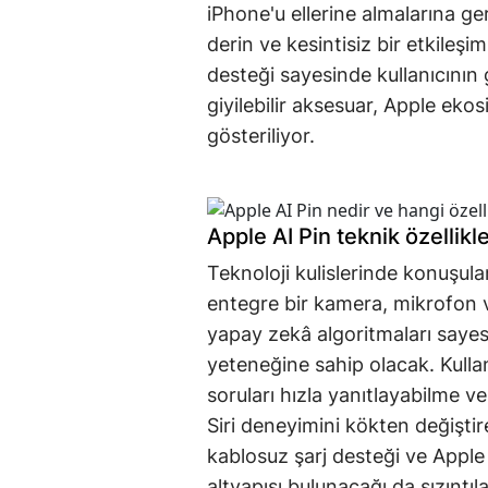
iPhone'u ellerine almalarına ge
derin ve kesintisiz bir etkile
desteği sayesinde kullanıcının 
giyilebilir aksesuar, Apple eko
gösteriliyor.
Apple AI Pin teknik özellikl
Teknoloji kulislerinde konuşula
entegre bir kamera, mikrofon v
yapay zekâ algoritmaları sayes
yeteneğine sahip olacak. Kullan
soruları hızla yanıtlayabilme ve 
Siri deneyimini kökten değiştir
kablosuz şarj desteği ve Apple
altyapısı bulunacağı da sızıntıla