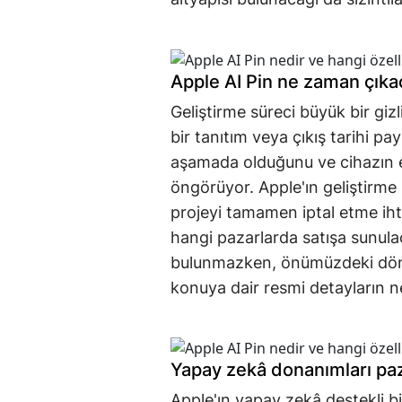
Apple AI Pin ne zaman çıkac
Geliştirme süreci büyük bir gizl
bir tanıtım veya çıkış tarihi pa
aşamada olduğunu ve cihazın en
öngörüyor. Apple'ın geliştirme 
projeyi tamamen iptal etme iht
hangi pazarlarda satışa sunula
bulunmazken, önümüzdeki döne
konuya dair resmi detayların n
Yapay zekâ donanımları paza
Apple'ın yapay zekâ destekli bir "