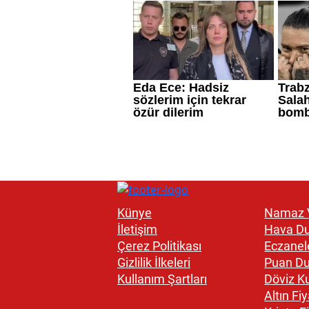
Künye
Namaz V
İletişim
Hava D
Çerez Politikası
Eczanel
Gizlilik İlkeleri
Puan D
Kullanım Şartları
Döviz Ku
Altın Fiy