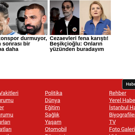
akitleri
Politika
Rehber
urumu
Dünya
Yerel Habe
er
Eğitim
İstanbul H
urumu
Sağlık
Biyografile
rları
Yaşam
TV
atları
Otomobil
Foto Galeri