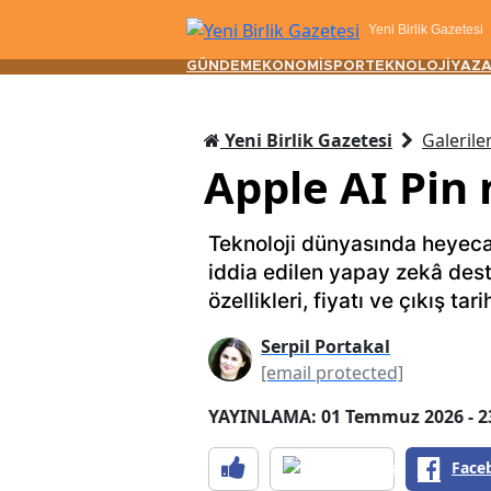
Yeni Birlik Gazetesi
GÜNDEM
EKONOMİ
SPOR
TEKNOLOJİ
YAZA
Yeni Birlik Gazetesi
Galerile
Apple AI Pin 
Teknoloji dünyasında heyecan
iddia edilen yapay zekâ destek
özellikleri, fiyatı ve çıkış tari
Serpil Portakal
[email protected]
YAYINLAMA: 01 Temmuz 2026 - 2
Face