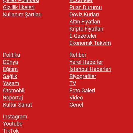
Çerez Politikası
Eczaneler
Gizlilik İlkeleri
Puan Durumu
Kullanım Şartları
Döviz Kurları
Altın Fiyatları
Kripto Fiyatları
E-Gazeteler
Ekonomik Takvim
Politika
Rehber
Dünya
Yerel Haberler
Eğitim
İstanbul Haberleri
Sağlık
Biyografiler
Yaşam
TV
Otomobil
Foto Galeri
Röportaj
Video
Kültür Sanat
Genel
Instagram
Youtube
TikTok