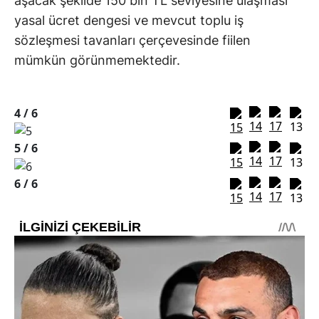
aşacak şekilde 150 bin TL seviyesine ulaşması
yasal ücret dengesi ve mevcut toplu iş
sözleşmesi tavanları çerçevesinde fiilen
mümkün görünmemektedir.
4 /
6
5 /
6
6 /
6