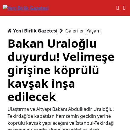
Yeni Birlik Gazetesi
Galeriler
Yaşam
Bakan Uraloğlu
duyurdu! Velimeşe
girişine köprülü
kavşak inşa
edilecek
Ulaştırma ve Altyapı Bakanı Abdulkadir Uraloğlu,
Tekirdağ'da kapatılan hemzemin geçidin yerine
köprülü kavşak yapılacağını ve İstanbul-Tekirdağ
arasının bir saatin altına ineceğini açıkladı.