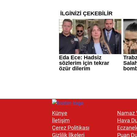
Künye
Namaz V
İletişim
Hava D
Çerez Politikası
Eczanel
Gizlilik İlkeleri
Puan D