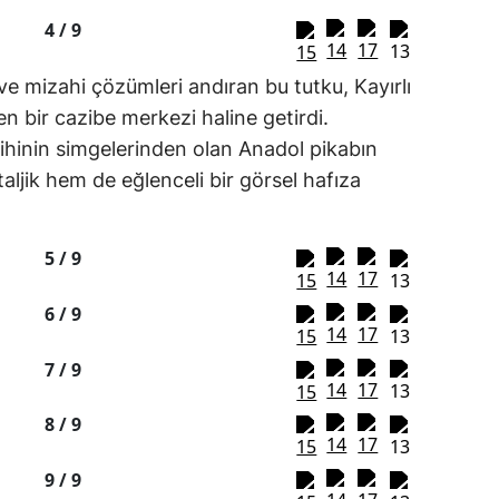
4 /
9
ve mizahi çözümleri andıran bu tutku, Kayırlı
en bir cazibe merkezi haline getirdi.
ihinin simgelerinden olan Anadol pikabın
ljik hem de eğlenceli bir görsel hafıza
5 /
9
6 /
9
7 /
9
8 /
9
9 /
9