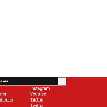
Instagram
rler
Youtube
aberleri
TikTok
r
Twitter