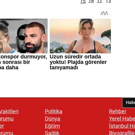
akitleri
Politika
Rehber
urumu
Dünya
Yerel Habe
er
Eğitim
İstanbul H
urumu
Sağlık
Biyografile