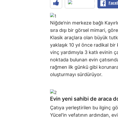
Face
Niğde’nin merkeze bağlı Kayırl
sıra dışı bir görsel mimari, gö
Klasik araçlara olan büyük tutk
yaklaşık 10 yıl önce radikal bi
vinç yardımıyla 3 katlı evinin
noktada bulunan evin çatısınd
rağmen ilk günkü gibi korunara
oluşturmayı sürdürüyor.
Evin yeni sahibi de araca 
Çatıya yerleştirilen bu ilginç g
Yücel'in vefatının ardından, evi