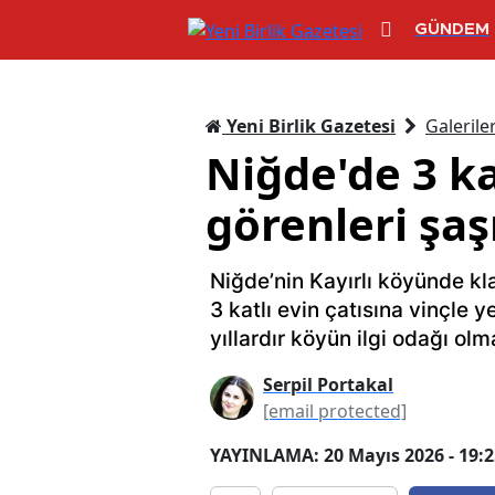
GÜNDEM
Yeni Birlik Gazetesi
Galerile
Niğde'de 3 ka
görenleri şaş
Niğde’nin Kayırlı köyünde kl
3 katlı evin çatısına vinçle 
yıllardır köyün ilgi odağı o
Serpil Portakal
[email protected]
YAYINLAMA: 20 Mayıs 2026 - 19:2