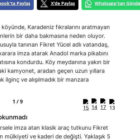
book'ta Paylaş
X'de Paylaş
Whatsapp'tan Gönde
ı köyünde, Karadeniz fıkralarını aratmayan
renlerin bir daha bakmasına neden oluyor.
usuyla tanınan Fikret Yücel adlı vatandaş,
r karara imza atarak Anadol marka pikabını
 çatısına kondurdu. Köy meydanına yakın bir
aki kamyonet, aradan geçen uzun yıllara
k ilginç ve alışılmadık bir manzara
1 /
9
dokunmadı
örsele imza atan klasik araç tutkunu Fikret
n mülkiyeti ve kaderi de değişti. Yaklaşık 5