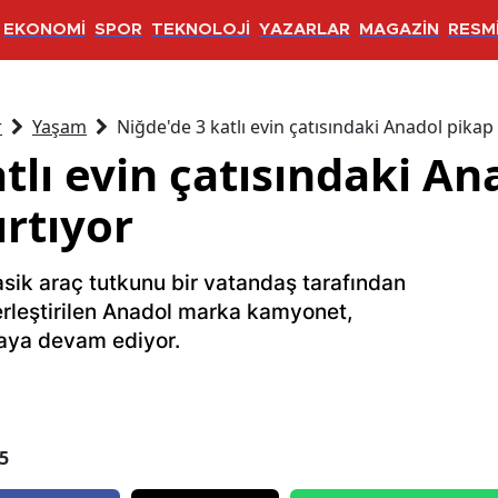
EKONOMİ
SPOR
TEKNOLOJİ
YAZARLAR
MAGAZİN
RESMİ
r
Yaşam
Niğde'de 3 katlı evin çatısındaki Anadol pikap 
tlı evin çatısındaki An
ırtıyor
asik araç tutkunu bir vatandaş tarafından
yerleştirilen Anadol marka kamyonet,
lmaya devam ediyor.
5