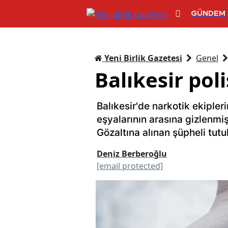
GÜNDEM
Yeni Birlik Gazetesi
Genel
Balıkesir po
Balıkesir'de narkotik ekiple
eşyalarının arasına gizlenm
Gözaltına alınan şüpheli tutu
Deniz Berberoğlu
[email protected]