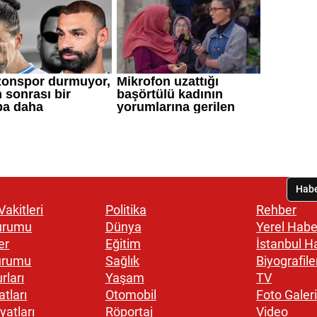
akitleri
Politika
Rehber
urumu
Dünya
Yerel Habe
er
Eğitim
İstanbul H
urumu
Sağlık
Biyografile
rları
Yaşam
TV
atları
Otomobil
Foto Galeri
yatları
Röportaj
Video