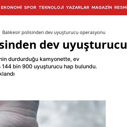
EKONOMİ
SPOR
TEKNOLOJİ
YAZARLAR
MAGAZİN
RESMİ
Balıkesir polisinden dev uyuşturucu operasyonu
lisinden dev uyuşturuc
rinin durdurduğu kamyonette, ev
iş 144 bin 900 uyuşturucu hap bulundu.
klandı