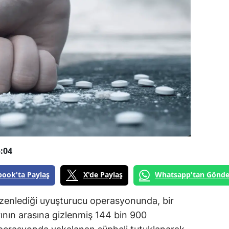
:04
book'ta Paylaş
X'de Paylaş
Whatsapp'tan Gönde
düzenlediği uyuşturucu operasyonunda, bir
ının arasına gizlenmiş 144 bin 900