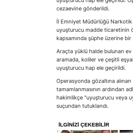
uyuşturucu hap ele geçirildi. 
cezaevine gönderildi.
İl Emniyet Müdürlüğü Narkotik
uyuşturucu madde ticaretinin ö
kapsamında şüphe üzerine bir
Araçta yüklü halde bulunan ev 
aramada, koliler ve çeşitli eşy
uyuşturucu hap ele geçirildi.
Operasyonda gözaltına alınan ş
tamamlanmasının ardından adliye
hakimlikçe "uyuşturucu veya u
suçundan tutuklandı.