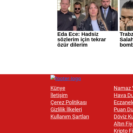
Künye
Namaz V
İletişim
Hava D
Çerez Politikası
Eczanel
Gizlilik İlkeleri
Puan D
Kullanım Şartları
Döviz Ku
Altın Fiy
Kripto Fi