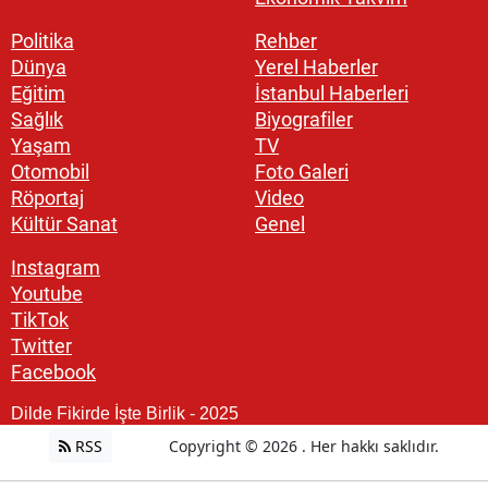
Politika
Rehber
Dünya
Yerel Haberler
Eğitim
İstanbul Haberleri
Sağlık
Biyografiler
Yaşam
TV
Otomobil
Foto Galeri
Röportaj
Video
Kültür Sanat
Genel
Instagram
Youtube
TikTok
Twitter
Facebook
Dilde Fikirde İşte Birlik - 2025
RSS
Copyright © 2026 . Her hakkı saklıdır.