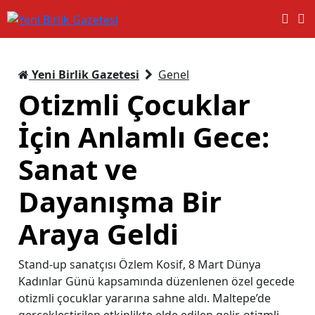
Yeni Birlik Gazetesi
Genel
Otizmli Çocuklar
İçin Anlamlı Gece:
Sanat ve
Dayanışma Bir
Araya Geldi
Stand-up sanatçısı Özlem Kosif, 8 Mart Dünya
Kadınlar Günü kapsamında düzenlenen özel gecede
otizmli çocuklar yararına sahne aldı. Maltepe’de
gerçekleştirilen etkinlikte elde edilen gelir, otizmli