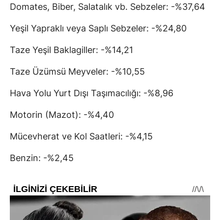
Domates, Biber, Salatalık vb. Sebzeler: -%37,64
Yeşil Yapraklı veya Saplı Sebzeler: -%24,80
Taze Yeşil Baklagiller: -%14,21
Taze Üzümsü Meyveler: -%10,55
Hava Yolu Yurt Dışı Taşımacılığı: -%8,96
Motorin (Mazot): -%4,40
Mücevherat ve Kol Saatleri: -%4,15
Benzin: -%2,45