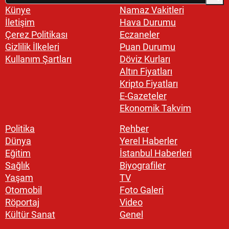
Künye
Namaz Vakitleri
İletişim
Hava Durumu
Çerez Politikası
Eczaneler
Gizlilik İlkeleri
Puan Durumu
Kullanım Şartları
Döviz Kurları
Altın Fiyatları
Kripto Fiyatları
E-Gazeteler
Ekonomik Takvim
Politika
Rehber
Dünya
Yerel Haberler
Eğitim
İstanbul Haberleri
Sağlık
Biyografiler
Yaşam
TV
Otomobil
Foto Galeri
Röportaj
Video
Kültür Sanat
Genel