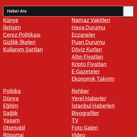
Künye
Namaz Vakitleri
İletişim
Hava Durumu
Çerez Politikası
Eczaneler
Gizlilik İlkeleri
Puan Durumu
Kullanım Şartları
Döviz Kurları
Altın Fiyatları
Kripto Fiyatları
E-Gazeteler
Ekonomik Takvim
Politika
Rehber
Dünya
Yerel Haberler
Eğitim
İstanbul Haberleri
Sağlık
Biyografiler
Yaşam
TV
Otomobil
Foto Galeri
Röportaj
Video