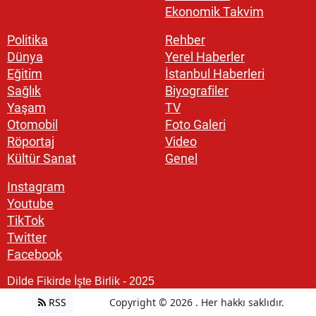
Ekonomik Takvim
Politika
Rehber
Dünya
Yerel Haberler
Eğitim
İstanbul Haberleri
Sağlık
Biyografiler
Yaşam
TV
Otomobil
Foto Galeri
Röportaj
Video
Kültür Sanat
Genel
Instagram
Youtube
TikTok
Twitter
Facebook
Dilde Fikirde İşte Birlik - 2025
RSS
Copyright © 2026 . Her hakkı saklıdır.