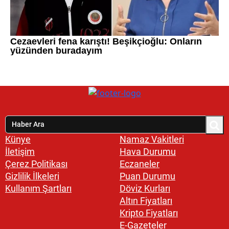
Künye
Namaz Vakitleri
İletişim
Hava Durumu
Çerez Politikası
Eczaneler
Gizlilik İlkeleri
Puan Durumu
Kullanım Şartları
Döviz Kurları
Altın Fiyatları
Kripto Fiyatları
E-Gazeteler