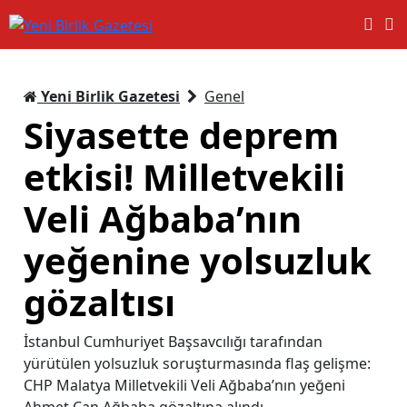
Yeni Birlik Gazetesi
Genel
Siyasette deprem
etkisi! Milletvekili
Veli Ağbaba’nın
yeğenine yolsuzluk
gözaltısı
İstanbul Cumhuriyet Başsavcılığı tarafından
yürütülen yolsuzluk soruşturmasında flaş gelişme:
CHP Malatya Milletvekili Veli Ağbaba’nın yeğeni
Ahmet Can Ağbaba gözaltına alındı.