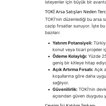
isteyenler için büyük bir avant
TOKİ Arsa Satışları Neden Terc
TOKİ'nin düzenlediği bu arsa sat
cazip fırsatlar sunuyor. İşte b
bazıları:
Yatırım Potansiyeli:
Türkiy
konut veya ticari projeler i
Ödeme Kolaylığı:
Yüzde 25
geniş bir kitleye hitap edi
Açık Artırma Fırsatı:
Açık a
koşullarına göre daha uygu
sağlıyor.
Güvenilirlik:
TOKİ’nin devle
açısından güven duygusu y
Çevrim İçi Katılım İmkanı