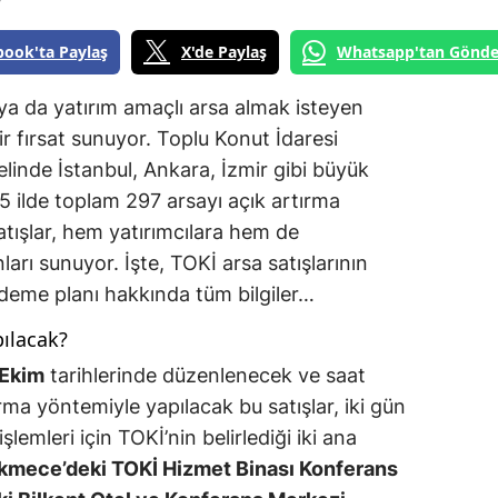
book'ta Paylaş
X'de Paylaş
Whatsapp'tan Gönde
ya da yatırım amaçlı arsa almak isteyen
r fırsat sunuyor. Toplu Konut İdaresi
linde İstanbul, Ankara, İzmir gibi büyük
5 ilde toplam 297 arsayı açık artırma
atışlar, hem yatırımcılara hem de
rı sunuyor. İşte, TOKİ arsa satışlarının
 ödeme planı hakkında tüm bilgiler…
ılacak?
 Ekim
tarihlerinde düzenlenecek ve saat
ma yöntemiyle yapılacak bu satışlar, iki gün
emleri için TOKİ’nin belirlediği iki ana
kmece’deki TOKİ Hizmet Binası Konferans