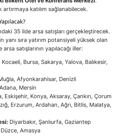
i Bilkent Otel ve Konferans Merkezi
.
ık artırmaya katılım sağlanabilecek.
Yapılacak?
daki 35 ilde arsa satışları gerçekleştirecek.
in yanı sıra yatırım potansiyeli yüksek olan
 arsa satışlarının yapılacağı iller:
 Kocaeli, Bursa, Sakarya, Yalova, Balıkesir,
Muğla, Afyonkarahisar, Denizli
 Adana, Mersin
, Eskişehir, Konya, Aksaray, Çankırı, Çorum
zığ, Erzurum, Ardahan, Ağrı, Bitlis, Malatya,
si:
Diyarbakır, Şanlıurfa, Gaziantep
, Düzce, Amasya