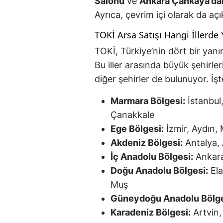
Salonu
ve
Ankara Çankaya’dak
Ayrıca, çevrim içi olarak da aç
TOKİ Arsa Satışı Hangi İllerde 
TOKİ, Türkiye’nin dört bir yanın
Bu iller arasında büyük şehirler
diğer şehirler de bulunuyor. İşte
Marmara Bölgesi:
İstanbul,
Çanakkale
Ege Bölgesi:
İzmir, Aydın, 
Akdeniz Bölgesi:
Antalya,
İç Anadolu Bölgesi:
Ankara
Doğu Anadolu Bölgesi:
Ela
Muş
Güneydoğu Anadolu Bölge
Karadeniz Bölgesi:
Artvin