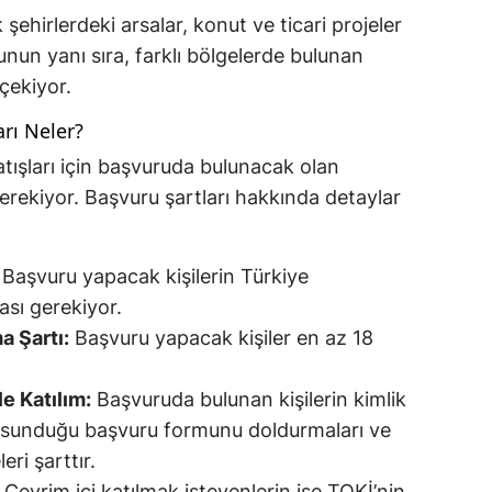
 şehirlerdeki arsalar, konut ve ticari projeler
Bunun yanı sıra, farklı bölgelerde bulunan
 çekiyor.
arı Neler?
atışları için başvuruda bulunacak olan
 gerekiyor. Başvuru şartları hakkında detaylar
Başvuru yapacak kişilerin Türkiye
sı gerekiyor.
 Şartı:
Başvuru yapacak kişiler en az 18
e Katılım:
Başvuruda bulunan kişilerin kimlik
nin sunduğu başvuru formunu doldurmaları ve
eri şarttır.
Çevrim içi katılmak isteyenlerin ise TOKİ’nin