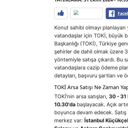
Face
Konut sahibi olmayı planlayan 
vatandaşlar için TOKİ, büyük bi
Başkanlığı (TOKİ), Türkiye gene
şehirler de dahil olmak üzere 3
yöntemiyle satışa çıkardı. Bu s
vatandaşlara cazip ödeme planla
detayları, başvuru şartları ve
TOKİ Arsa Satışı Ne Zaman Yap
TOKİ’nin arsa satışları,
30 - 31
10.30'da
başlayacak. Açık artır
boyunca devam edecek. Satış işl
merkez var:
İstanbul Küçükçe