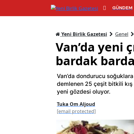
GÜNDEM
Yeni Birlik Gazetesi
Genel
Van’da yeni ç
bardak barda
Van’da dondurucu soğuklara
demlenen 25 çeşit bitkili kış
yeni gözdesi oluyor.
Tuka Om Aljoud
[email protected]