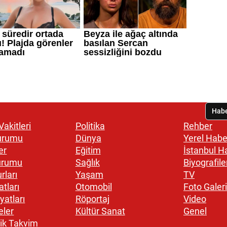
akitleri
Politika
Rehber
urumu
Dünya
Yerel Habe
er
Eğitim
İstanbul H
urumu
Sağlık
Biyografile
rları
Yaşam
TV
atları
Otomobil
Foto Galeri
yatları
Röportaj
Video
eler
Kültür Sanat
Genel
ik Takvim