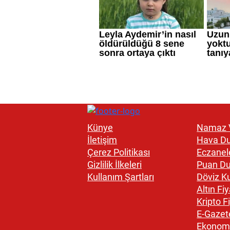
Künye
Namaz V
İletişim
Hava D
Çerez Politikası
Eczanel
Gizlilik İlkeleri
Puan D
Kullanım Şartları
Döviz Ku
Altın Fiy
Kripto Fi
E-Gazet
Ekonom