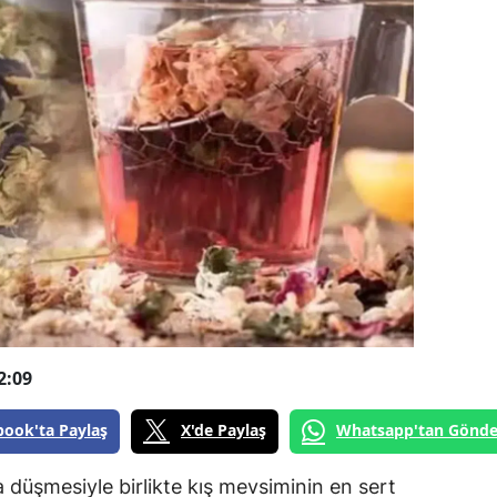
2:09
book'ta Paylaş
X'de Paylaş
Whatsapp'tan Gönde
ına düşmesiyle birlikte kış mevsiminin en sert