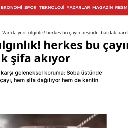
EKONOMİ
SPOR
TEKNOLOJİ
YAZARLAR
MAGAZİN
RESMİ
Van’da yeni çılgınlık! herkes bu çayın peşinde: bardak bard
ılgınlık! herkes bu çay
k şifa akıyor
 karşı geleneksel koruma: Soba üstünde
 çayı, hem şifa dağıtıyor hem de kentin