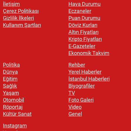
İletişim
Hava Durumu
Çerez Politikası
Eczaneler
Gizlilik İlkeleri
Puan Durumu
Kullanım Şartları
Döviz Kurları
Altın Fiyatları
Kripto Fiyatları
E-Gazeteler
Ekonomik Takvim
Politika
Rehber
Dünya
Yerel Haberler
Eğitim
İstanbul Haberleri
Sağlık
Biyografiler
Yaşam
TV
Otomobil
Foto Galeri
Röportaj
Video
Kültür Sanat
Genel
Instagram