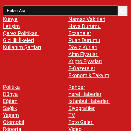
Künye
Namaz Vakitleri
İletişim
Hava Durumu
Çerez Politikası
Eczaneler
Gizlilik İlkeleri
Puan Durumu
Kullanım Şartları
Döviz Kurları
Altın Fiyatları
Kripto Fiyatları
E-Gazeteler
Ekonomik Takvim
Politika
Rehber
Dünya
Yerel Haberler
Eğitim
İstanbul Haberleri
Sağlık
Biyografiler
Yaşam
TV
Otomobil
Foto Galeri
Röportaj
Video