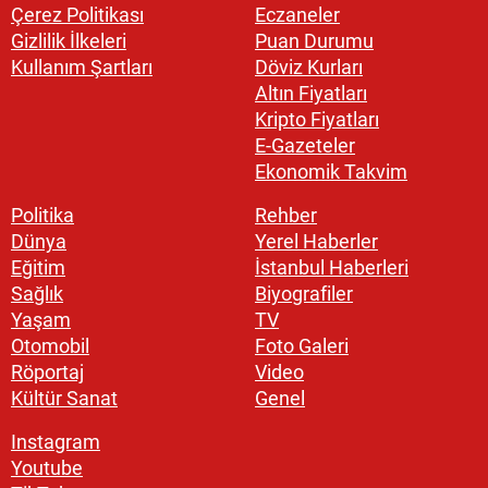
Çerez Politikası
Eczaneler
Gizlilik İlkeleri
Puan Durumu
Kullanım Şartları
Döviz Kurları
Altın Fiyatları
Kripto Fiyatları
E-Gazeteler
Ekonomik Takvim
Politika
Rehber
Dünya
Yerel Haberler
Eğitim
İstanbul Haberleri
Sağlık
Biyografiler
Yaşam
TV
Otomobil
Foto Galeri
Röportaj
Video
Kültür Sanat
Genel
Instagram
Youtube