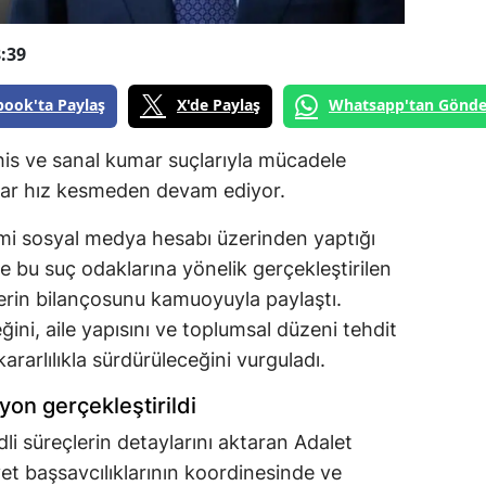
:39
book'ta Paylaş
X'de Paylaş
Whatsapp'tan Gönde
his ve sanal kumar suçlarıyla mücadele
lar hız kesmeden devam ediyor.
smi sosyal medya hesabı üzerinden yaptığı
e bu suç odaklarına yönelik gerçekleştirilen
erin bilançosunu kamuoyuyla paylaştı.
ini, aile yapısını ve toplumsal düzeni tehdit
rarlılıkla sürdürüleceğini vurguladı.
on gerçekleştirildi
li süreçlerin detaylarını aktaran Adalet
et başsavcılıklarının koordinesinde ve