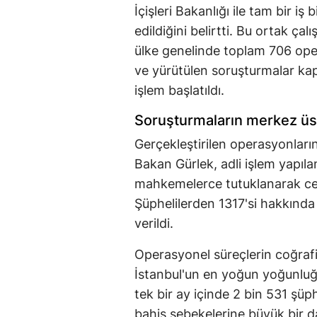
İçişleri Bakanlığı ile tam bir iş
edildiğini belirtti. Bu ortak çal
ülke genelinde toplam 706 ope
ve yürütülen soruşturmalar ka
işlem başlatıldı.
Soruşturmaların merkez üs
Gerçekleştirilen operasyonların
Bakan Gürlek, adli işlem yapılan
mahkemelerce tutuklanarak cez
Şüphelilerden 1317'si hakkında 
verildi.
Operasyonel süreçlerin coğrafi
İstanbul'un en yoğun yoğunluğ
tek bir ay içinde 2 bin 531 şüph
bahis şebekelerine büyük bir da