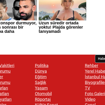
akitleri
Politika
Rehber
urumu
Dünya
Yerel Habe
er
Eğitim
İstanbul H
urumu
Sağlık
Biyografile
rları
Yaşam
TV
atları
Otomobil
Foto Galeri
yatları
Röportaj
Video
eler
Kültür Sanat
Genel