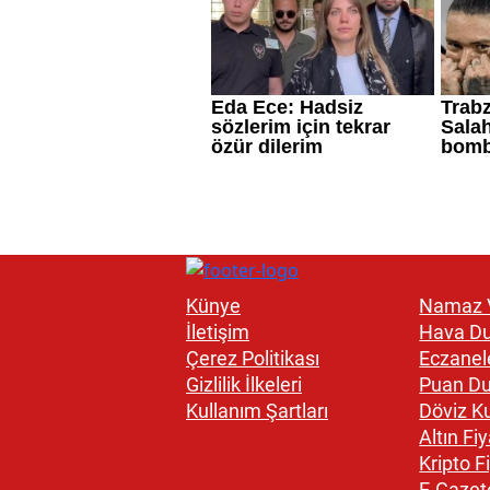
Künye
Namaz V
İletişim
Hava D
Çerez Politikası
Eczanel
Gizlilik İlkeleri
Puan D
Kullanım Şartları
Döviz Ku
Altın Fiy
Kripto Fi
E-Gazet