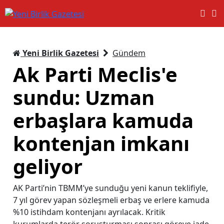
Yeni Birlik Gazetesi
Gündem
Ak Parti Meclis'e
sundu: Uzman
erbaşlara kamuda
kontenjan imkanı
geliyor
AK Parti’nin TBMM’ye sunduğu yeni kanun teklifiyle,
7 yıl görev yapan sözleşmeli erbaş ve erlere kamuda
%10 istihdam kontenjanı ayrılacak. Kritik
kurumlarda terör soruşturması sonrası göreve iade