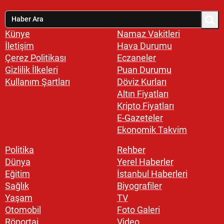
Künye
Namaz Vakitleri
İletişim
Hava Durumu
Çerez Politikası
Eczaneler
Gizlilik İlkeleri
Puan Durumu
Kullanım Şartları
Döviz Kurları
Altın Fiyatları
Kripto Fiyatları
E-Gazeteler
Ekonomik Takvim
Politika
Rehber
Dünya
Yerel Haberler
Eğitim
İstanbul Haberleri
Sağlık
Biyografiler
Yaşam
TV
Otomobil
Foto Galeri
Röportaj
Video