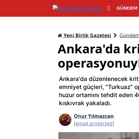
GÜNDEM
Yeni Birlik Gazetesi
Günde
Ankara'da kri
operasyonuyl
Ankara'da düzenlenecek kriti
emniyet güçleri, "Turkuaz" o
huzur ortamını tehdit eden 4
kıskıvrak yakaladı.
Onur Yılmazcan
[email protected]