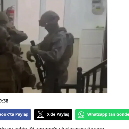
9:38
book'ta Paylaş
X'de Paylaş
Whatsapp'tan Gönde
e ev sahipliği yapacağı uluslararası öneme