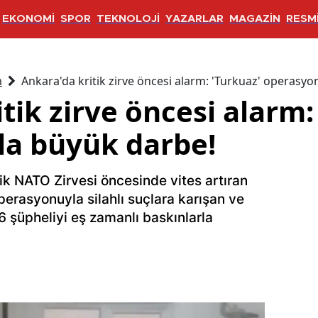
EKONOMİ
SPOR
TEKNOLOJİ
YAZARLAR
MAGAZİN
RESMİ
m
Ankara'da kritik zirve öncesi alarm: 'Turkuaz' operasy
tik zirve öncesi alarm:
a büyük darbe!
k NATO Zirvesi öncesinde vites artıran
perasyonuyla silahlı suçlara karışan ve
6 şüpheliyi eş zamanlı baskınlarla