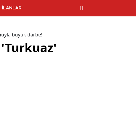
 İLANLAR
onuyla büyük darbe!
 'Turkuaz'