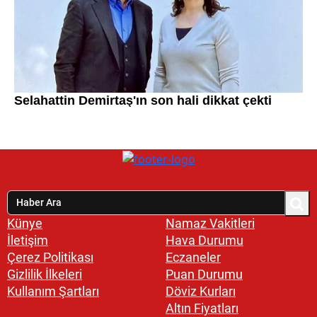
Künye
Namaz Vakitleri
İletişim
Hava Durumu
Çerez Politikası
Eczaneler
Gizlilik İlkeleri
Puan Durumu
Kullanım Şartları
Döviz Kurları
Altın Fiyatları