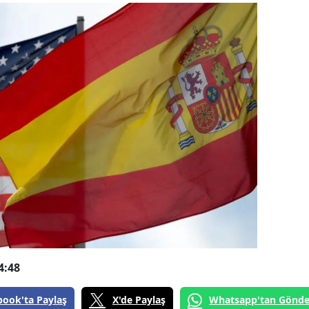
4:48
book'ta Paylaş
X'de Paylaş
Whatsapp'tan Gönde