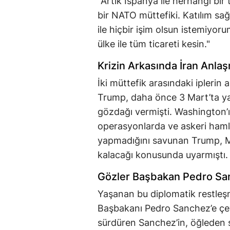
"Artık İspanya ile herhangi bir
bir NATO müttefiki. Katılım sa
ile hiçbir işim olsun istemiyor
ülke ile tüm ticareti kesin."
Krizin Arkasında İran Anlaş
İki müttefik arasındaki iplerin a
Trump, daha önce 3 Mart’ta ya
gözdağı vermişti. Washington’ın
operasyonlarda ve askeri hamlel
yapmadığını savunan Trump, Madr
kalacağı konusunda uyarmıştı.
Gözler Başbakan Pedro Sa
Yaşanan bu diplomatik restleş
Başbakanı Pedro Sanchez’e çevr
sürdüren Sanchez’in, öğleden 