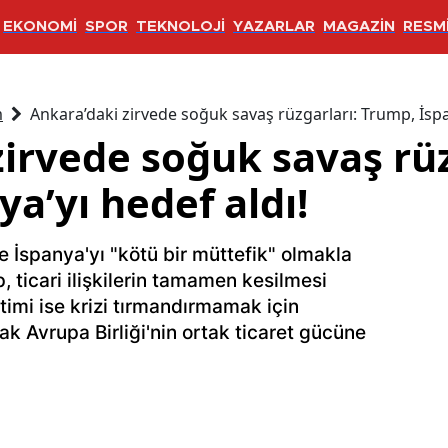
EKONOMİ
SPOR
TEKNOLOJİ
YAZARLAR
MAGAZİN
RESMİ
m
Ankara’daki zirvede soğuk savaş rüzgarları: Trump, İspa
irvede soğuk savaş rüz
a’yı hedef aldı!
 İspanya'yı "kötü bir müttefik" olmakla
ticari ilişkilerin tamamen kesilmesi
timi ise krizi tırmandırmamak için
k Avrupa Birliği'nin ortak ticaret gücüne