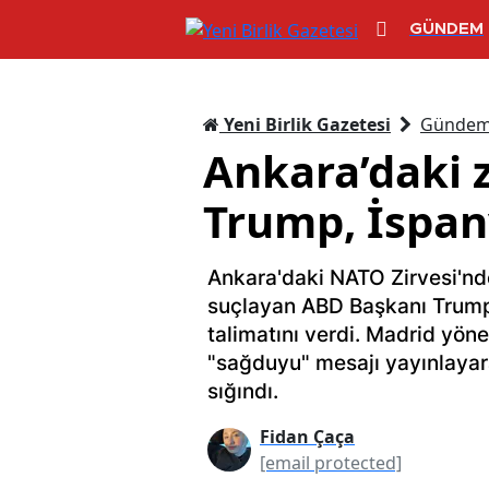
GÜNDEM
Yeni Birlik Gazetesi
Günde
Ankara’daki z
Trump, İspany
Ankara'daki NATO Zirvesi'nde
suçlayan ABD Başkanı Trump, 
talimatını verdi. Madrid yöne
"sağduyu" mesajı yayınlayara
sığındı.
Fidan Çaça
[email protected]