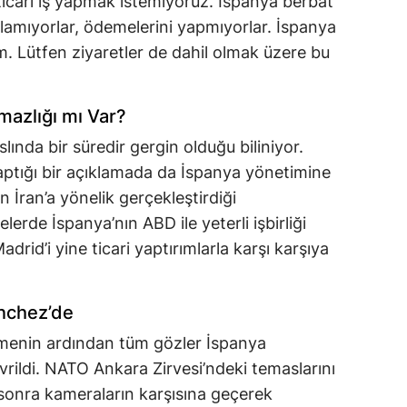
 ticari iş yapmak istemiyoruz. İspanya berbat
ğlamıyorlar, ödemelerini yapmıyorlar. İspanya
um. Lütfen ziyaretler de dahil olmak üzere bu
mazlığı mı Var?
slında bir süredir gergin olduğu biliniyor.
ptığı bir açıklamada da İspanya yönetimine
 İran’a yönelik gerçekleştirdiği
erde İspanya’nın ABD ile yeterli işbirliği
id’i yine ticari yaptırımlarla karşı karşıya
nchez’de
menin ardından tüm gözler İspanya
ildi. NATO Ankara Zirvesi’ndeki temaslarını
sonra kameraların karşısına geçerek