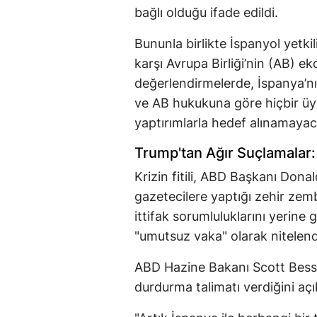
bağlı olduğu ifade edildi.
Bununla birlikte İspanyol yetkili
karşı Avrupa Birliği’nin (AB) e
değerlendirmelerde, İspanya’nın
ve AB hukukuna göre hiçbir üye
yaptırımlarla hedef alınamayacağ
Trump'tan Ağır Suçlamalar
Krizin fitili, ABD Başkanı Dona
gazetecilere yaptığı zehir zemb
ittifak sorumluluklarını yerin
"umutsuz vaka" olarak nitelend
ABD Hazine Bakanı Scott Bessen
durdurma talimatı verdiğini açı