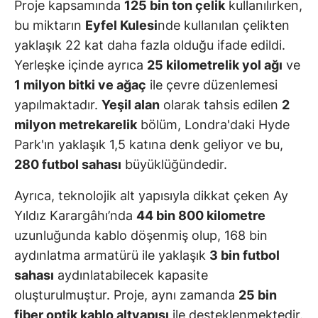
Proje kapsamında
125 bin ton çelik
kullanılırken,
bu miktarın
Eyfel Kulesi
nde kullanılan çelikten
yaklaşık 22 kat daha fazla olduğu ifade edildi.
Yerleşke içinde ayrıca
25 kilometrelik yol ağı
ve
1 milyon bitki ve ağaç
ile çevre düzenlemesi
yapılmaktadır.
Yeşil alan
olarak tahsis edilen
2
milyon metrekarelik
bölüm, Londra'daki Hyde
Park'ın yaklaşık 1,5 katına denk geliyor ve bu,
280 futbol sahası
büyüklüğündedir.
Ayrıca, teknolojik alt yapısıyla dikkat çeken Ay
Yıldız Karargâhı’nda
44 bin 800 kilometre
uzunluğunda kablo döşenmiş olup, 168 bin
aydınlatma armatürü ile yaklaşık
3 bin futbol
sahası
aydınlatabilecek kapasite
oluşturulmuştur. Proje, aynı zamanda
25 bin
fiber optik kablo altyapısı
ile desteklenmektedir.