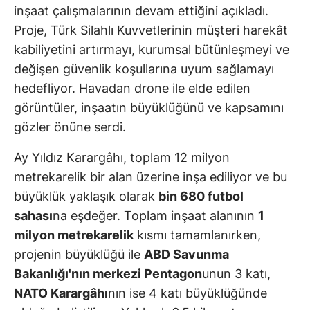
inşaat çalışmalarının devam ettiğini açıkladı.
Proje, Türk Silahlı Kuvvetlerinin müşteri harekât
kabiliyetini artırmayı, kurumsal bütünleşmeyi ve
değişen güvenlik koşullarına uyum sağlamayı
hedefliyor. Havadan drone ile elde edilen
görüntüler, inşaatın büyüklüğünü ve kapsamını
gözler önüne serdi.
Ay Yıldız Karargâhı, toplam 12 milyon
metrekarelik bir alan üzerine inşa ediliyor ve bu
büyüklük yaklaşık olarak
bin 680 futbol
sahası
na eşdeğer. Toplam inşaat alanının
1
milyon metrekarelik
kısmı tamamlanırken,
projenin büyüklüğü ile
ABD Savunma
Bakanlığı'nın merkezi Pentagon
unun 3 katı,
NATO Karargâhı
nın ise 4 katı büyüklüğünde