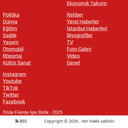
Ekonomik Takvim
Politika
Rehber
Dünya
Yerel Haberler
Eğitim
İstanbul Haberleri
Sağlık
Biyografiler
Yaşam
TV
Otomobil
Foto Galeri
Röportaj
Video
Kültür Sanat
Genel
Instagram
Youtube
TikTok
Twitter
Facebook
Dilde Fikirde İşte Birlik - 2025
RSS
Copyright © 2026 . Her hakkı saklıdır.