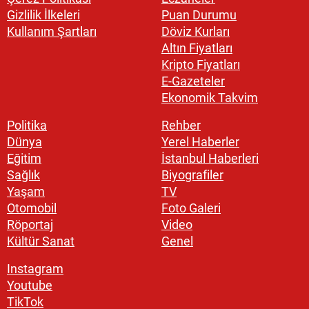
Gizlilik İlkeleri
Puan Durumu
Kullanım Şartları
Döviz Kurları
Altın Fiyatları
Kripto Fiyatları
E-Gazeteler
Ekonomik Takvim
Politika
Rehber
Dünya
Yerel Haberler
Eğitim
İstanbul Haberleri
Sağlık
Biyografiler
Yaşam
TV
Otomobil
Foto Galeri
Röportaj
Video
Kültür Sanat
Genel
Instagram
Youtube
TikTok