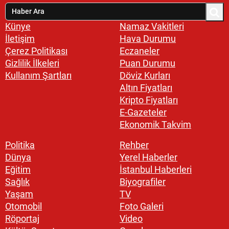
Künye
Namaz Vakitleri
İletişim
Hava Durumu
Çerez Politikası
Eczaneler
Gizlilik İlkeleri
Puan Durumu
Kullanım Şartları
Döviz Kurları
Altın Fiyatları
Kripto Fiyatları
E-Gazeteler
Ekonomik Takvim
Politika
Rehber
Dünya
Yerel Haberler
Eğitim
İstanbul Haberleri
Sağlık
Biyografiler
Yaşam
TV
Otomobil
Foto Galeri
Röportaj
Video