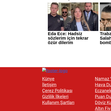
Künye
Namaz V
İletişim
Hava D
Çerez Politikası
Eczanel
Gizlilik İlkeleri
Puan D
Kullanım Şartları
Döviz Ku
Altın Fiy