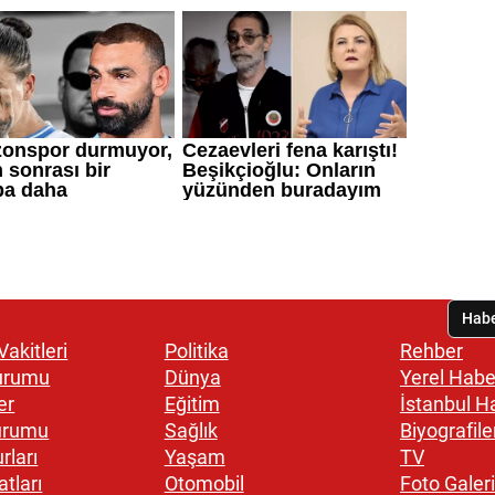
akitleri
Politika
Rehber
urumu
Dünya
Yerel Habe
er
Eğitim
İstanbul H
urumu
Sağlık
Biyografile
rları
Yaşam
TV
atları
Otomobil
Foto Galeri