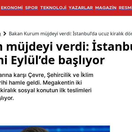
EKONOMİ
SPOR
TEKNOLOJİ
YAZARLAR
MAGAZİN
RESMİ
m
Bakan Kurum müjdeyi verdi: İstanbul’da ucuz kiralık dön
müjdeyi verdi: İstanb
i Eylül’de başlıyor
larına karşı Çevre, Şehircilik ve İklim
rihi hamle geldi. Megakentin iki
kiralık sosyal konutun ilk teslimleri
lıyor.