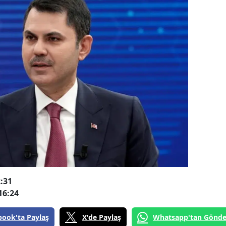
:31
16:24
book'ta Paylaş
X'de Paylaş
Whatsapp'tan Gönde