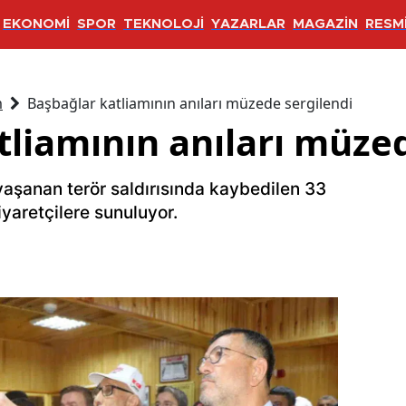
EKONOMİ
SPOR
TEKNOLOJİ
YAZARLAR
MAGAZİN
RESMİ
m
Başbağlar katliamının anıları müzede sergilendi
tliamının anıları müzed
aşanan terör saldırısında kaybedilen 33
iyaretçilere sunuluyor.