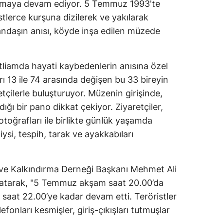
 taşımaya devam ediyor. 5 Temmuz 1993'te
istlerce kurşuna dizilerek ve yakılarak
andaşın anısı, köyde inşa edilen müzede
tliamda hayati kaybedenlerin anısına özel
arı 13 ile 74 arasında değişen bu 33 bireyin
etçilerle buluşturuyor. Müzenin girişinde,
ldığı bir pano dikkat çekiyor. Ziyaretçiler,
fotoğrafları ile birlikte günlük yaşamda
giysi, tespih, tarak ve ayakkabıları
ve Kalkındırma Derneği Başkanı Mehmet Ali
latarak, "5 Temmuz akşam saat 20.00’da
i saat 22.00’ye kadar devam etti. Teröristler
fonları kesmişler, giriş-çıkışları tutmuşlar