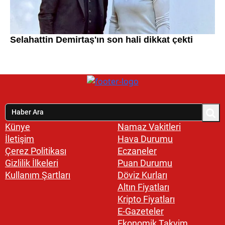
Künye
Namaz Vakitleri
İletişim
Hava Durumu
Çerez Politikası
Eczaneler
Gizlilik İlkeleri
Puan Durumu
Kullanım Şartları
Döviz Kurları
Altın Fiyatları
Kripto Fiyatları
E-Gazeteler
Ekonomik Takvim