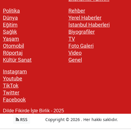
Politika
Rehber
Dünya
Yerel Haberler
Eğitim
İstanbul Haberleri
Sağlık
Biyografiler
Yaşam
TV
Otomobil
Foto Galeri
Röportaj
Video
Kültür Sanat
Genel
Instagram
Youtube
TikTok
Twitter
Facebook
Dilde Fikirde İşte Birlik - 2025
RSS
Copyright © 2026 . Her hakkı saklıdır.