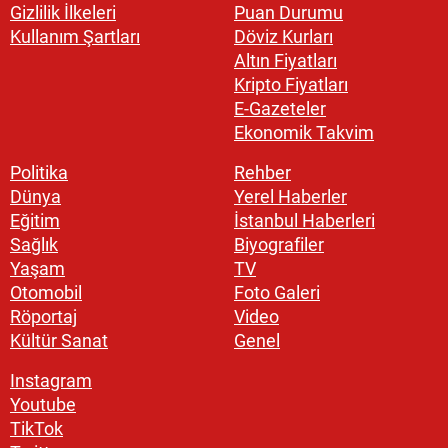
Gizlilik İlkeleri
Puan Durumu
Kullanım Şartları
Döviz Kurları
Altın Fiyatları
Kripto Fiyatları
E-Gazeteler
Ekonomik Takvim
Politika
Rehber
Dünya
Yerel Haberler
Eğitim
İstanbul Haberleri
Sağlık
Biyografiler
Yaşam
TV
Otomobil
Foto Galeri
Röportaj
Video
Kültür Sanat
Genel
Instagram
Youtube
TikTok