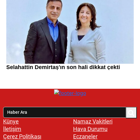
Künye
Namaz Vakitleri
İletişim
Hava Durumu
Çerez Politikası
Eczaneler