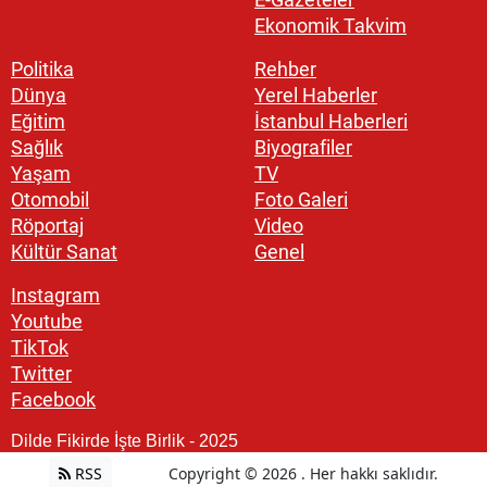
Ekonomik Takvim
Politika
Rehber
Dünya
Yerel Haberler
Eğitim
İstanbul Haberleri
Sağlık
Biyografiler
Yaşam
TV
Otomobil
Foto Galeri
Röportaj
Video
Kültür Sanat
Genel
Instagram
Youtube
TikTok
Twitter
Facebook
Dilde Fikirde İşte Birlik - 2025
RSS
Copyright © 2026 . Her hakkı saklıdır.