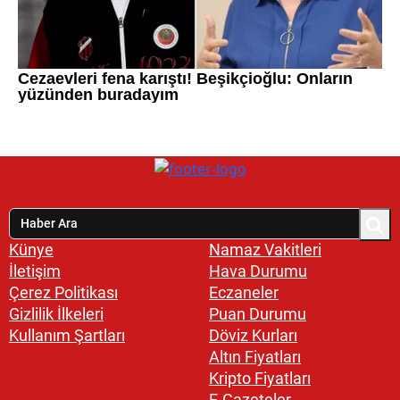
Künye
Namaz Vakitleri
İletişim
Hava Durumu
Çerez Politikası
Eczaneler
Gizlilik İlkeleri
Puan Durumu
Kullanım Şartları
Döviz Kurları
Altın Fiyatları
Kripto Fiyatları
E-Gazeteler